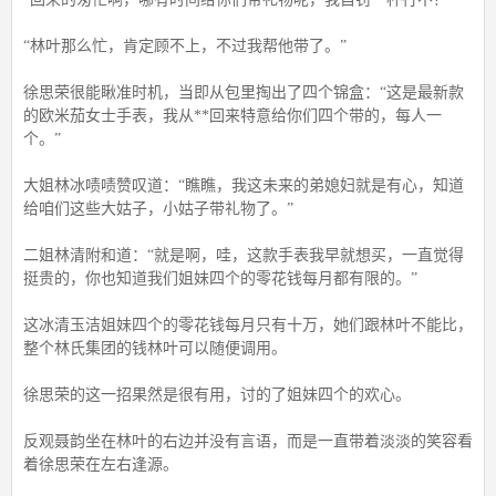
“林叶那么忙，肯定顾不上，不过我帮他带了。”
徐思荣很能瞅准时机，当即从包里掏出了四个锦盒：“这是最新款
的欧米茄女士手表，我从**回来特意给你们四个带的，每人一
个。”
大姐林冰啧啧赞叹道：“瞧瞧，我这未来的弟媳妇就是有心，知道
给咱们这些大姑子，小姑子带礼物了。”
二姐林清附和道：“就是啊，哇，这款手表我早就想买，一直觉得
挺贵的，你也知道我们姐妹四个的零花钱每月都有限的。”
这冰清玉洁姐妹四个的零花钱每月只有十万，她们跟林叶不能比，
整个林氏集团的钱林叶可以随便调用。
徐思荣的这一招果然是很有用，讨的了姐妹四个的欢心。
反观聂韵坐在林叶的右边并没有言语，而是一直带着淡淡的笑容看
着徐思荣在左右逢源。