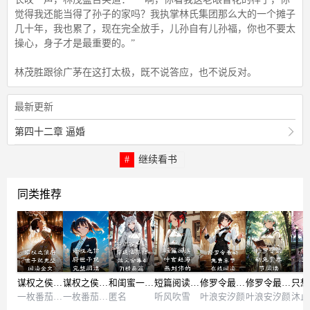
觉得我还能当得了孙子的家吗？我执掌林氏集团那么大的一个摊子
几十年，我也累了，现在完全放手，儿孙自有儿孙福，你也不要太
操心，身子才是最重要的。”
林茂胜跟徐广茅在这打太极，既不说答应，也不说反对。
最新更新
第四十二章 逼婚
继续看书
同类推荐
谋权之侯府世子妃完整阅读全文
谋权之侯府世子妃完整阅读
和闺蜜一起穿进仙界救赎文合集471精品篇
短篇阅读叶玄赵海燕刘伟的
修罗令最新免费章节在线阅读
修罗令最新免费章节阅读
一枚番茄西红柿
一枚番茄西红柿
匿名
听风吹雪
叶浪安汐颜
叶浪安汐颜
沐止