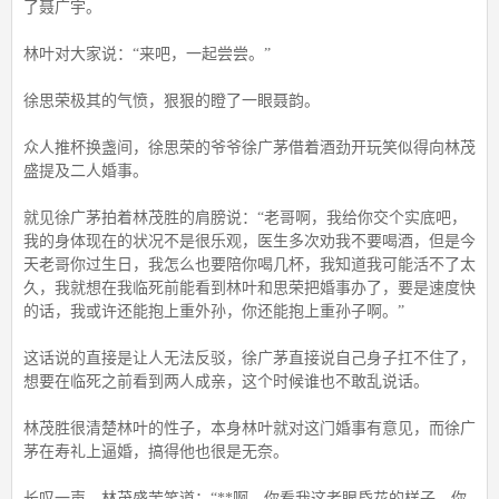
了聂广宇。
林叶对大家说：“来吧，一起尝尝。”
徐思荣极其的气愤，狠狠的瞪了一眼聂韵。
众人推杯换盏间，徐思荣的爷爷徐广茅借着酒劲开玩笑似得向林茂
盛提及二人婚事。
就见徐广茅拍着林茂胜的肩膀说：“老哥啊，我给你交个实底吧，
我的身体现在的状况不是很乐观，医生多次劝我不要喝酒，但是今
天老哥你过生日，我怎么也要陪你喝几杯，我知道我可能活不了太
久，我就想在我临死前能看到林叶和思荣把婚事办了，要是速度快
的话，我或许还能抱上重外孙，你还能抱上重孙子啊。”
这话说的直接是让人无法反驳，徐广茅直接说自己身子扛不住了，
想要在临死之前看到两人成亲，这个时候谁也不敢乱说话。
林茂胜很清楚林叶的性子，本身林叶就对这门婚事有意见，而徐广
茅在寿礼上逼婚，搞得他也很是无奈。
长叹一声，林茂盛苦笑道：“**啊，你看我这老眼昏花的样子，你