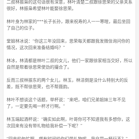
二叔林振枭的这句话很有深意，林叶清楚二叔跟徐思荣的父亲关系
很好，林振枭希望林叶能娶徐思荣。
林叶身为林家的***长子长孙，跟来祝寿的人一一寒暄，最后坐回
了自己的位子。
堂姐林冰说：“你这三年没回来，思荣每天都跟我发微信询问你的
情况，这次回来准备结婚吗？”
林冰，林清都是林叶二叔的女儿，他们一家跟徐家相当交好，所以
自然是帮着徐思荣使劲的撮合了。
反而三叔林振东的两个女儿，林玉，林洁倒是没什么特别大的反
差，既不帮徐思荣，也不帮聂韵。
林叶不想谈这个话题，举杯说：“来吧，咱们兄弟姐妹三年不见
了，一定要先喝一杯才行啊。”
林玉端起酒杯说：“确实如此啊，叶哥你可不知道我有多想你，这
次回来有没有带礼物给我补偿一下呢？”
“回来的匆忙啊，哪有时间给你们带礼物呢，我自罚一杯行不？”