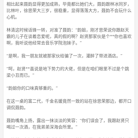
相比起来聂韵显得更加成熟，毕竟都比她们大，聂韵跟林冰同岁，
比林叶，徐思荣大三岁，很稳重，显得落落大方，聂韵不会玩什么
心机。
林清这时候话锋一转，对准了聂韵：“韵姐，刚才思荣说你跟赵天
霸的儿子在谈着恋爱呢，真的假的啊？赵贤那家伙是个**你也喜欢
啊，我听说他经常去音乐学院泡妹子。”
“是啊，我一朋友就被那家伙给骗了一次，灌醉了带进酒店。”
“呵，赵贤**虽说是地下势力的大佬，但是在咱们眼里不过是个跳
梁小丑而已。”
“韵姐你的口味真够重的。”
在这一桌的富二代，千金名媛竟然一致的站在徐思荣那边，都开口
调侃聂韵。
聂韵嘴角上扬，露出一抹淡淡的笑容：“你们误会了，我跟赵贤只
喝过一次酒，在我弟弟深海会所里。”