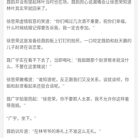
聂韵并没有提起林叶当时也在场，聂韵担心说漏嘴会让徐思荣知道
林叶其实早就回来了。
徐思荣虚情假意的笑道：“你们喝过几次酒不重要，祝你们幸福，
什么时候结婚记得要告诉我，我一定去参加。”
徐思荣这是准备给聂韵板上钉钉的拍死，一口咬定聂韵和赵天霸的
儿子赵贤在谈恋爱。
聂广宇实在看不下去了，当即喝叱：“我姐跟那个赵贤根本就没什
么，不要在这里瞎说！”
徐思荣撇嘴道：“谁知道呢，反正跟我们又没关系，谈就谈呗，你
姐和赵贤看起来还挺合适呢。”
聂广宇拍案而起：“徐思荣，你不要欺人太甚，我不允许你这样羞
辱我姐。”
“广宇，坐下。”
聂韵训斥道：“在林爷爷的寿礼上不准这么无礼。”