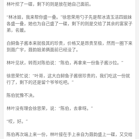
林叶挖了一碟，剩下的则是放在她自己面前。
“林冰姐，我来帮你盛一叠。”徐思荣用勺子先是帮冰清玉洁四姐妹
各盛一叠，她也为自己盛了一碟，剩下的则是交给了其余的富家子
弟，名媛。
白鲟鱼子酱本来就极其的珍贵，价格又是昂贵至极，然而一圈下来
到聂广宇，聂韵姐弟俩面前已经没了。
林叶见状，转而对陈伯说：“陈伯，再拿来一份鱼子酱沙拉。”
徐思荣忙说：“叶哥，这大白鲟鱼子酱很珍贵的，我们吃这一份就
行了，剩下的还是留个爷爷吃吧。”
陈伯犹豫不决。
林叶没有理会徐思荣，说：“陈伯，去拿呀。”
“哎，好。”
陈伯再次端上来一份，林叶接在手上亲自为聂韵盛上一碟，又交给