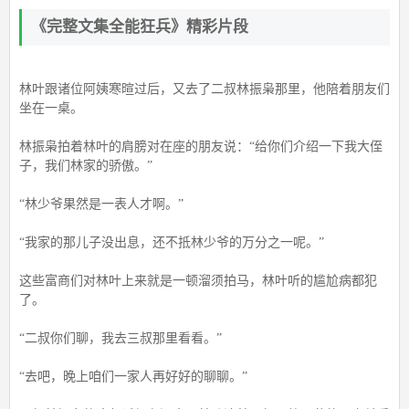
《完整文集全能狂兵》精彩片段
林叶跟诸位阿姨寒暄过后，又去了二叔林振枭那里，他陪着朋友们
坐在一桌。
林振枭拍着林叶的肩膀对在座的朋友说：“给你们介绍一下我大侄
子，我们林家的骄傲。”
“林少爷果然是一表人才啊。”
“我家的那儿子没出息，还不抵林少爷的万分之一呢。”
这些富商们对林叶上来就是一顿溜须拍马，林叶听的尴尬病都犯
了。
“二叔你们聊，我去三叔那里看看。”
“去吧，晚上咱们一家人再好好的聊聊。”