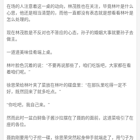
在场的人注意着这一桌的动向，林茂胜也在关注，毕竟林叶是什么
心思，他还是相当清楚的，而他一直都没有表态就是想看看林叶是
怎么处理的。
现在林茂胜是不反对也不答应的心态，孙子的婚姻大事就要孙子去
做主。
一道道美味佳肴端上桌。
林叶脸色沉着的说：“不要再说那些了，咱们吃饭吧，大家都在看
着咱们呢。”
徐思荣给林叶夹了菜放在林叶的碟盘里：“在部队里吃得一定不
好，既然回来了就多吃点。”
“你吃吧，我自己来。”
然而此时一盆白鲟鱼子酱沙拉摆在了聂韵的面前，这道菜吸引了在
座的各位。
聂韵刚要用勺子挖一碟，徐思荣突然起身伸手就端走了，用勺子为