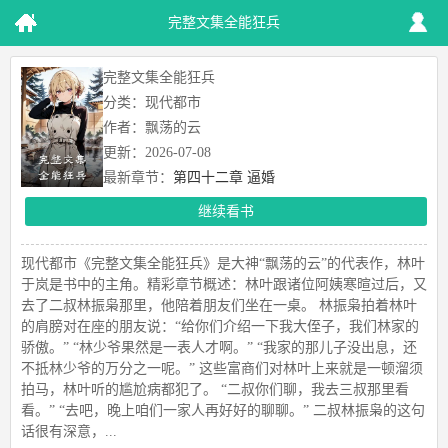
完整文集全能狂兵
完整文集全能狂兵
分类：现代都市
作者：飘荡的云
更新：2026-07-08
最新章节：
第四十二章 逼婚
继续看书
现代都市《完整文集全能狂兵》是大神“飘荡的云”的代表作，林叶
于岚是书中的主角。精彩章节概述：林叶跟诸位阿姨寒暄过后，又
去了二叔林振枭那里，他陪着朋友们坐在一桌。 林振枭拍着林叶
的肩膀对在座的朋友说：“给你们介绍一下我大侄子，我们林家的
骄傲。” “林少爷果然是一表人才啊。” “我家的那儿子没出息，还
不抵林少爷的万分之一呢。” 这些富商们对林叶上来就是一顿溜须
拍马，林叶听的尴尬病都犯了。 “二叔你们聊，我去三叔那里看
看。” “去吧，晚上咱们一家人再好好的聊聊。” 二叔林振枭的这句
话很有深意，...