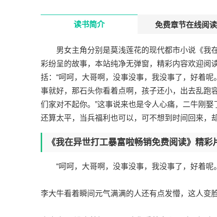
读书简介
免费章节在线阅读
男女主角分别是莫浅莲花的现代都市小说《我在
彩纷呈的故事，本站纯净无弹窗，精彩内容欢迎阅读
括：“呵呵，大哥啊，没事没事，我没事了，好着呢
事就好，那石头你看着点啊，孩子还小，出去乱跑
们家对不起你。”这事说来也是令人心痛，二牛刚娶
还算太平，当兵福利也可以，可不想到时间回来，却被
《我在异世打工暴富啦畅销免费阅读》精彩
“呵呵，大哥啊，没事没事，我没事了，好着呢。
李大牛看着瞬间元气满满的人还有点发懵，这人变