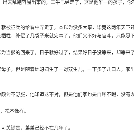
，出去乱跑容易出事的，二牛己经走了，这是他唯一的孩子，你
，就被征兵的给看中弄走了，本以为没多大事，毕竟这两年天下
荣牺牲，补偿了几袋子米就完事了，他们又不好与官斗，只能忍
以为当爹的回来了，日子就好过了，结果好日子没等来，却等来
花母子，但是随着她媳妇生了一对双生儿，一下多了几口人，家
也颇为不舒服，他知道这不对，但是他们家也是自顾不暇，没有
食，忒不像样。
，可关键是，弟弟己经不在几年了。