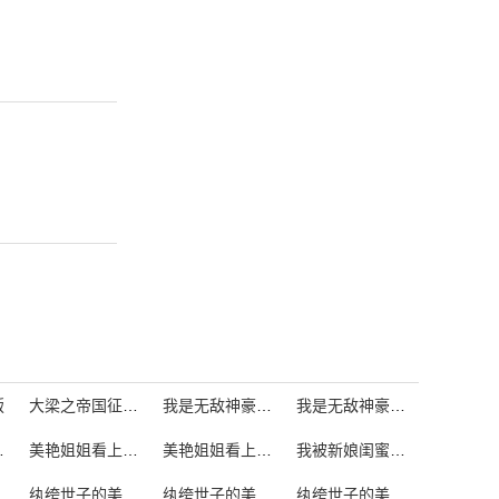
版
大梁之帝国征途全章节阅读
我是无敌神豪奶爸完整篇章在线观看
我是无敌神豪奶爸完整篇章免费观看
来自未来
美艳姐姐看上我全章节
美艳姐姐看上我全章节阅读
我被新娘闺蜜踢出了伴娘裙全本推荐完结
结局视频
纨绔世子的美娇娘大结局免费阅读
纨绔世子的美娇娘大结局是
纨绔世子的美娇娘女主角有几个儿子