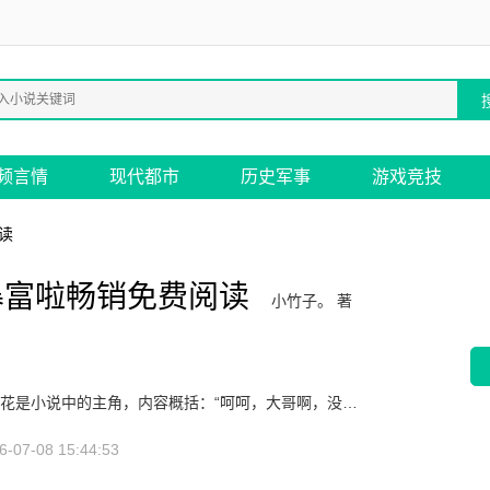
频言情
现代都市
历史军事
游戏竞技
读
暴富啦畅销免费阅读
小竹子。 著
“小竹子。”的倾心著作，莫浅莲花是小说中的主角，内容概括：“呵呵，大哥啊，没事没事，我没事了，好着呢。”李大牛看着瞬间元气满满的人还有点发懵，这人变脸可真快啊。“好好好，没事就好，那石头你看着点啊，孩子还小，出去乱跑容易出事的，二牛己经走了，这是他唯一的孩子，你不要打……你……哎，是我们家对不起你。”这事说来也是令人心痛，二牛刚娶了媳妇没个两年，就被征兵的给看中弄走了，本以为没多大事，毕竟这两年天下还算太平，当兵福利也可以，可不想到时间回来，却被告知二牛...
07-08 15:44:53