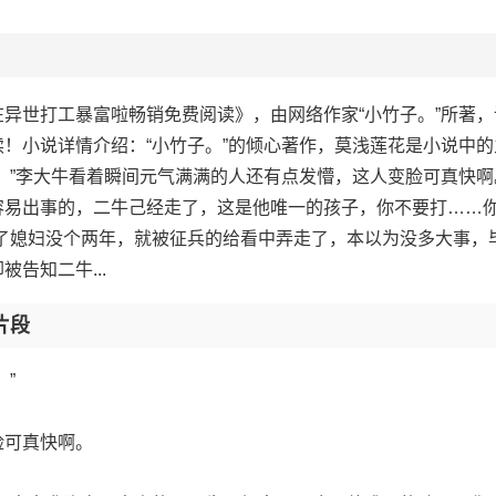
异世打工暴富啦畅销免费阅读》，由网络作家“小竹子。”所著
！小说详情介绍：“小竹子。”的倾心著作，莫浅莲花是小说中
。”李大牛看着瞬间元气满满的人还有点发懵，这人变脸可真快啊
容易出事的，二牛己经走了，这是他唯一的孩子，你不要打……
了媳妇没个两年，就被征兵的给看中弄走了，本以为没多大事，
告知二牛...
片段
”
脸可真快啊。