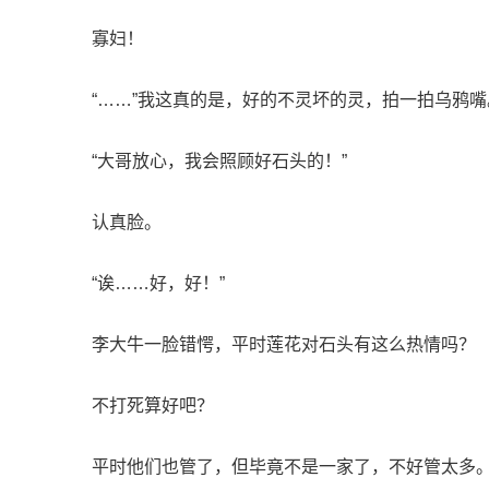
寡妇！
“……”我这真的是，好的不灵坏的灵，拍一拍乌鸦嘴
“大哥放心，我会照顾好石头的！”
认真脸。
“诶……好，好！”
李大牛一脸错愕，平时莲花对石头有这么热情吗？
不打死算好吧？
平时他们也管了，但毕竟不是一家了，不好管太多