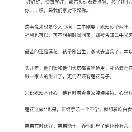
“好好好，没事就好，那石头你看着点啊，孩子还小
你……哎，是我们家对不起你。”
这事说来也是令人心痛，二牛刚娶了媳妇没个两年
福利也可以，可不想到时间回来，却被告知二牛光
最苦的还是莲花，孩子刚出生，爹就去当兵了，本
头几年，他们爹和他们大房都省吃俭用，补贴着莲
够一家人的生计了，更何况还有莲花母子。
别说媳妇不开心，他有时看着自家娃娃挨饿，心里
莲花这做**也是，正经手艺一个不学，就想着吃白
弟弟在时还好，弟弟能干，养他们母子俩绰绰有余