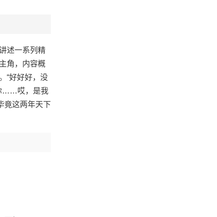
，讲述一系列精
的主角，内容概
。“好好好，没
你……哎，是我
毕竟这两年天下