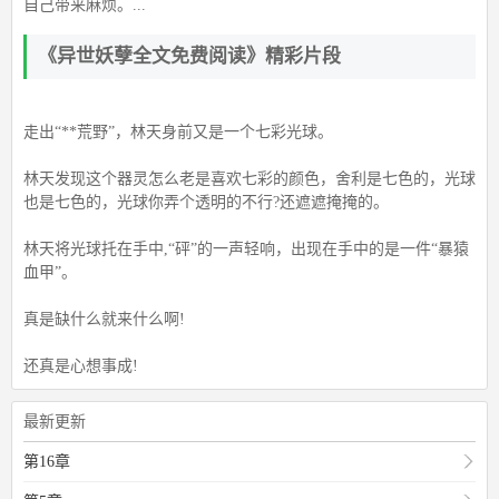
自己带来麻烦。...
《异世妖孽全文免费阅读》精彩片段
走出“**荒野”，林天身前又是一个七彩光球。
林天发现这个器灵怎么老是喜欢七彩的颜色，舍利是七色的，光球
也是七色的，光球你弄个透明的不行?还遮遮掩掩的。
林天将光球托在手中,“砰”的一声轻响，出现在手中的是一件“暴猿
血甲”。
真是缺什么就来什么啊!
还真是心想事成!
最新更新
第16章