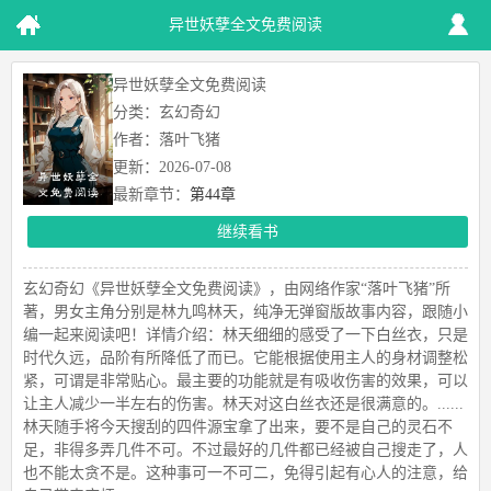
异世妖孽全文免费阅读
异世妖孽全文免费阅读
分类：玄幻奇幻
作者：落叶飞猪
更新：2026-07-08
最新章节：
第44章
继续看书
玄幻奇幻《异世妖孽全文免费阅读》，由网络作家“落叶飞猪”所
著，男女主角分别是林九鸣林天，纯净无弹窗版故事内容，跟随小
编一起来阅读吧！详情介绍：林天细细的感受了一下白丝衣，只是
时代久远，品阶有所降低了而已。它能根据使用主人的身材调整松
紧，可谓是非常贴心。最主要的功能就是有吸收伤害的效果，可以
让主人减少一半左右的伤害。林天对这白丝衣还是很满意的。......
林天随手将今天搜刮的四件源宝拿了出来，要不是自己的灵石不
足，非得多弄几件不可。不过最好的几件都已经被自己搜走了，人
也不能太贪不是。这种事可一不可二，免得引起有心人的注意，给