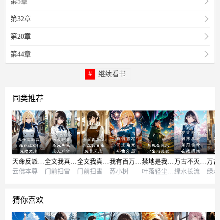
第5章
第32章
第20章
第44章
继续看书
同类推荐
天命反派我,拒绝退婚!完结文库
全文我真没养龙啊目录免费阅读无弹窗
全文我真没养龙啊目录免费阅读
我有百万亿主角光环 番外篇
禁地是我风水宝地是歌
万古不灭神陈凡赵蒹葭 番外在线阅读
云佛本尊
门前扫雪
门前扫雪
苏小树
叶落轻尘作者
绿水长流
绿水
猜你喜欢