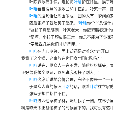
叶陈霖眼疾手快，连忙将
叶晗
护在怀里，挨了叶
叶晗
看着得意的张翠兰和卞正凯，冷笑一声，随
叶晗
的这句话让周围闹成一团的人有一瞬间的
随后张婶子就嗤笑了起来，“
叶晗
你个丫头懂什
“这孩子真是瞎闹，叶家老大，你赶紧赔钱道个
“是啊，小孩子顽皮很正常，你总不能为了你家
“要我说几遍你们才听得懂。”
叶晗
在内心冷笑，面上却还是对着众**声开口
我背了这个锅，这事放在你们身**们能忍吗？”
叶晗
说完，见众人一言不发，随后纷纷摇头，
正好给我做个见证，以免说我冤枉了别人。”
叶晗
这席话说地合情合理，完全不像是一个十
于是众人真的按照
叶晗
的话，跟着
叶晗
往卞家
张婶子想拦都拦不住。
叶晗
进入他家柿子林，随后找了一圈，在林子
料是昨天卞正凯偷柿子的时候留下的，我可没有这种