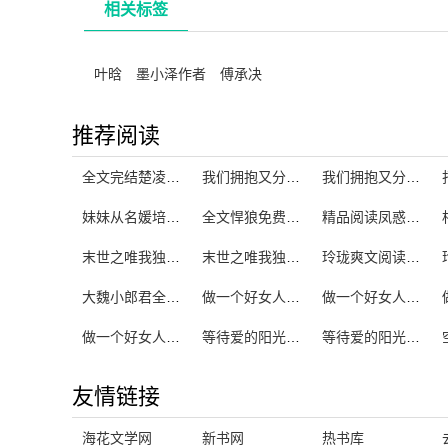
相关标签
叶晗
墨小泽作者
傅承决
推荐阅读
全文完结楚凌天楚思佳叫名字啊
我们拥抱又分离全文免费阅读无弹窗
我们拥抱又分离全文免费阅读
妹妹从名媛培训班毕业后爽文
全文悍狼免费阅读
精品阅读凤惑君叶凌天全文
末世之唯我独尊全文TXT资源
末世之唯我独尊全文免费阅读
玲珑爽文阅读入口
大魏小郎君全章节免费阅读
做一个好女人真难
做一个好女人按照一个王凤仪老善人的标准说
做一个好女人的文案
等待爱的阳光明媚已完结了吗
等待爱的阳光明媚已完结
友情链接
海花文学网
新书网
热书库