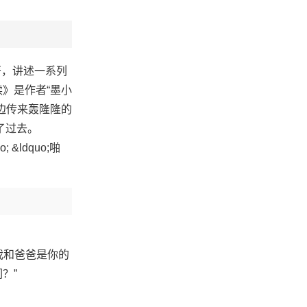
著，讲述一系列
》是作者“墨小
边传来轰隆隆的
了过去。
 &ldquo;啪
我和爸爸是你的
？”