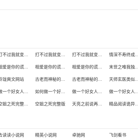
打不过我就变美女
打不过我就变美女表情包
打不过我就变美女了
情深不寿终成影
相爱是你的谎言精彩片段摘抄
相爱是你的谎言精彩视频
相爱是你的谎言精彩片段
末世之唯我独尊全文
玲珑爽文网站
古老而神秘的城镇居民怎么形容
古老而神秘的城镇居民英文
天师玄医类似
做一个好女人怎么就这么难说说
如何做一个好女人
做一个好女人的说说
做一个好女人真
空姐之死完整版视频
空姐之死完整版
天亮之前说再见后续是歌
精品阅读诡
去读读小说网
精英小说网
卓驰网
飞剑看书