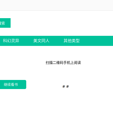
科幻灵异
美文同人
其他类型
扫描二维码手机上阅读
继续看书