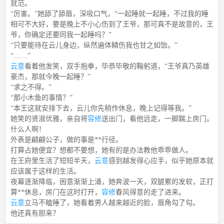
就范。
“厉害。”她舔了舔唇，深吸口气，“一起睡就一起睡，不过我的睡
相可不大好，要是晚上不小心伤到了王爷，那可真不是故意的，王
爷，你确定还要同我一起睡吗？”
“只要能待在云儿身边，纵然遍体鳞伤我也甘之如饴。”
“……”
云意
看着他发笑，双手抱拳，毕恭毕敬的鞠躬道，“王爷真乃英雄
豪杰，那就今晚一起睡？”
“求之不得。”
“那小木鱼的事情？”
“本王这就安排下去，云儿你先稍作休息，晚上记得等我。”
她笑的贤淑优雅，亲自将
容修
送出门，看他远走，一脚踹上房门。
什么人啊！
外表是翩翩公子，做的事是**行径。
打算占她便宜？想都不要想，她有的是办法教他乖乖做人。
在王府里生活了短短半天，
云意
感到越发得心应手，似乎她原本就
应该属于这样的生活。
夜幕逐渐降临，困意渐渐上涌，她奔波一天，双腿累的发软，正打
算**休息，房门在这时打开，
容修
春风得意的走了进来。
云意
立马不瞌睡了，她看着男人越来越近的脸，唇角勾了勾。
他还真有胆来？