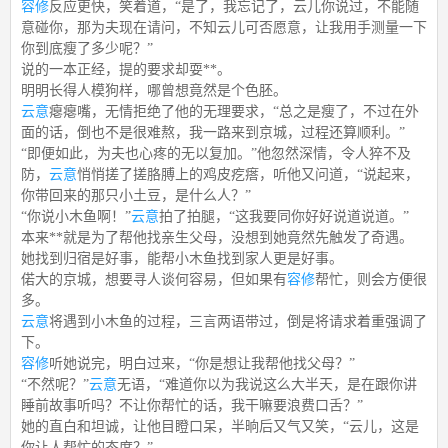
容修
反应更快，笑着道，“是了，我忘记了，云儿你说过，不能随
意碰你，那为夫现在请问，不知云儿可否愿意，让我用手测量一下
你到底瘦了多少呢？”
说的一本正经，提的要求却耍**。
明明长得人模狗样，哪曾想竟然是个色胚。
云意
瘪瘪嘴，无情拒绝了他的无理要求，“总之是瘦了，不过在外
面的话，倒也不是很难熬，我一路来到京城，过程还算顺利。”
“即便如此，为夫也心疼的无以复加。”他忽然深情，令人猝不及
防，
云意
悄悄搓了搓胳膊上的鸡皮疙瘩，听他又问道，“说起来，
你带回来的那只小土豆，是什么人？”
“你说小木鱼啊！”
云意
拍了拍腿，“这我要同你好好说道说道。”
本来**就是为了帮他找亲生父母，没想到她竟然先触发了奇遇。
她找到归宿是好事，能帮小木鱼找到家人更是好事。
偌大的京城，想要寻人谈何容易，但如果有
容修
帮忙，则会方便很
多。
云意
将遇到小木鱼的过程，三言两语带过，倒是将请求着重强调了
下。
容修
听她说完，明白过来，“你是想让我帮他找父母？”
“不然呢？”
云意
无语，“难道你以为我说这么大半天，是在跟你讲
睡前故事听吗？不让你帮忙的话，我干嘛要浪费口舌？”
她的直白和坦诚，让他目瞪口呆，半晌后又气又笑，“云儿，这是
你让人帮忙的态度？”