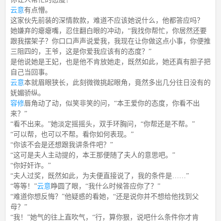
云意
有点懵。
这家伙先前装的深情款款，难道不应该她说什么，他都答应吗？
她嫌弃的瘪瘪嘴，忍住翻白眼的冲动，“我找你帮忙，你居然还要
跟我摆架子？你口口声声说爱我，我现在让你做这点小事，你便推
三阻四的，王爷，这是你爱我应该有的态度？”
是他说她是王妃，也是他不肯放她走，既然如此，她还真有胆子把
自己当回事。
云意
本就眉眼狭长，此刻微微挑起眼角，竟然多出几分往日没有的
妩媚骄纵。
容修
唇角动了动，似笑非笑的问，“本王爱你的态度，你看不出
来？”
“看不出来。”她淡定摇摇头，双手环胸问，“你帮还是不帮。”
“可以帮，也可以不帮。看你如何表现。”
“你该不会是还想跟我讲条件吧？”
“这可是夫人主动提的，本王那便随了夫人的意思吧。”
“你好奸诈。”
“夫人过奖，既然如此，为夫便直接说了，我的条件是……”
“等等！”
云意
睁圆了眼，“我什么时候答应你了？”
“难道你想反悔？”他疑惑的看她，“还是说你并不想给他找到父
母？”
“我！”她气的往上直吹气，“行，算你狠，说吧什么条件你才肯