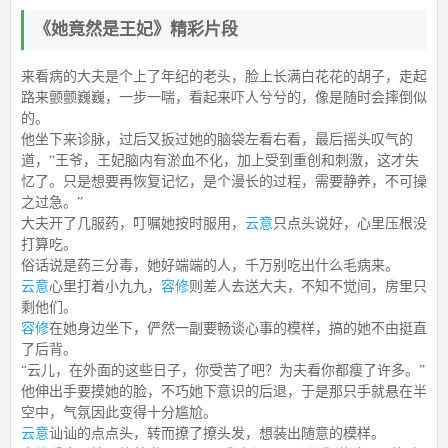
《她竟然是王妃》精彩片段
来看病的大夫是个上了年纪的老头，脸上长满白花花的胡子，走起
路来颤颤巍巍，一步一喘，看起来吓人兮兮的，像是随时会摔倒似
的。
他坐下来诊脉，过后又扳过她的脑袋左看右看，最后摇头叹气的
道，“王爷，王妃脑内有淤血不化，加上受到重创和刺激，这才失
忆了。只是想要再恢复记忆，是个漫长的过程，需要静养，不可操
之过急。”
大夫开了几服药，叮嘱她按时服用，
云意
只点头说好，心里压根没
打算吃。
俗话说是药三分毒，她好端端的人，千万别吃出什么毛病来。
云意
心里打着小九九，
容修
则差人去送大夫，不知不觉间，房里只
剩他们。
容修
在她身边坐下，俨然一副要畅谈心事的模样，搞的她不由挺直
了后背。
“云儿，在外面的这些日子，你受苦了吧？为夫看你都瘦了许多。”
他伸出手要摸她的脸，不巧她下意识的后退，于是那只手就悬在半
空中，气氛因此变得十分尴尬。
云意
讪讪的点点头，转而撩了撩头发，想装出随意的模样。