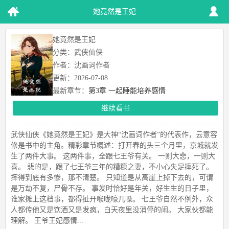
她竟然是王妃
她竟然是王妃
分类：武侠仙侠
作者：沈画词作者
更新：2026-07-08
最新章节：
第3章 一起睡能培养感情
继续看书
武侠仙侠《她竟然是王妃》是大神“沈画词作者”的代表作，云意容
修是书中的主角。精彩章节概述：打开春的头三个月里，京城就发
生了两件大事。 这两件事，全跟七王爷有关。 一则大悲，一则大
喜。 悲的是，跟了七王爷三年的糟糠之妻，不小心失足摔死了。
摔得到底有多惨，那不清楚。 只知道是从高崖上掉下去的，可谓
是万劫不复，尸骨不存。 事发时恰好是年关，好生生的日子里，
谁家摊上这档事，都得扯开喉咙嚎几嗓。 七王爷自然不例外，众
人都传他又是饮酒又是发疯，白天夜里没消停的闹。 大家伙都能
理解。 王爷王妃感情...