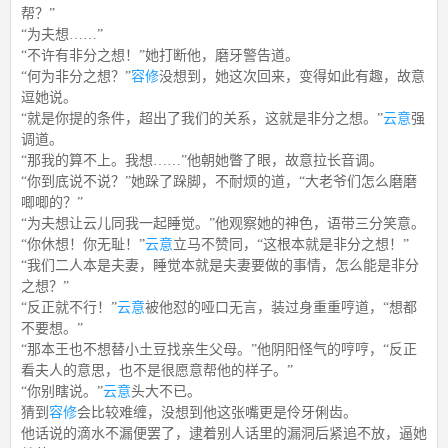
帮？”
“为夫想……”
“不许有非分之想！”她打断他，磨牙警告道。
“何为非分之想？”
容修
没想到，她这次回来，变得如此有趣，故意
逗她说。
“就是你提的条件，超出了我们的关系，这就是非分之想。”
云意
强
调道。
“那我的算不上。我想……”他朝她瞥了眼，故意拉长音调。
“你到底说不说？”她跺了跺脚，不耐烦的道，“大老爷们怎么磨磨
唧唧的？”
“为夫想让云儿同我一起睡觉。”他观察她的神色，语带三分笑意。
“你休想！你无耻！”
云意
立马不赞同，“这根本就是非分之想！”
“我们二人本是夫妻，睡觉本就是夫妻要做的事情，怎么能是非分
之想？”
“反正就不行！”
云意
被他怼的哑口无言，装过身重重哼道，“想都
不要想。”
“那本王也不想替小土豆找亲生父母。”他阴阳怪气的哼哼，“反正
看夫人的意思，也不是很愿意帮他的样子。”
“你别瞎说。”
云意
头大不已。
猜到
容修
会比较难缠，没想到他这张嘴更是伶牙俐齿。
他话说的滴水不漏便罢了，逮着别人话里的漏洞后紧追不放，逼她