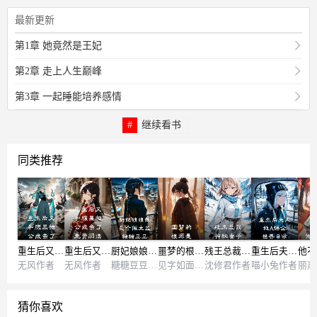
最新更新
第1章 她竟然是王妃
第2章 走上人生巅峰
第3章 一起睡能培养感情
继续看书
同类推荐
重生后又和腹黑相公成亲了
重生后又和腹黑相公成亲了免费阅读
厨妃娘娘她是个假太监 糖糖豆豆
噩梦的根源是
残王总裁神秘妻子
重生后夫人她A爆全世界目录
他不
无风作者
无风作者
糖糖豆豆作者
见字如面作者
沈修君作者
喵小兔作者
丽声
猜你喜欢