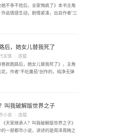
金她不争不抢后，全家悔疯了》本书主角
，作品情感生动，剧情紧凑，出自作者“三
手，本书精彩章节：二十岁生日宴切蛋糕
这
路后，她女儿替我死了
代言情
连载
|
母卷款跑路后，她女儿替我死了》，主角
花，作者“不吃番茄”创作的，纯净无弹
极佳，剧情简介如下：确诊胃癌第二天，
买
？叫我破解版世界之子
市小说
连载
|
，《天家继承人？叫我破解版世界之子》
作的一部都市小说，讲述的是周泽周梅之
故事。小说精彩部分：进部爸，首富妈，