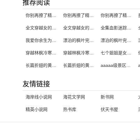
推荐阅读
你别再撩了精品推介是第几集
你别再撩了精品推介免费阅读
你别再撩了精品推介在线观看
全文穿越女的惨败男的
全文穿越女的惨败男主
全集血影迷踪全文阅读
我爱你余生为期全文
漂泊的枫叶完整版在线观看
漂泊的枫叶完整版视频
穿越林枫冷寒霜完整版
穿越林枫冷寒霜完整版免费阅读
七个姐姐是女神全本秦枫沈若冰全文阅读
长篇折翅的黄莺在线阅读
长篇折翅的黄莺免费阅读
aaaaa级景区有哪些
友情链接
海岸线小说网
海花文学网
新书网
精英小说网
热书库
伏天书屋