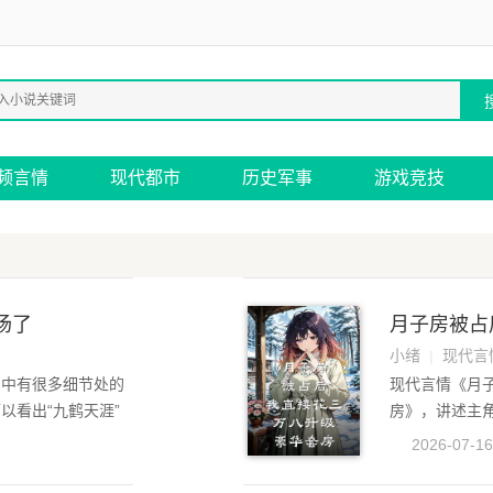
频言情
现代都市
历史军事
游戏竞技
场了
月子房被占
房
小绪
现代言
|
》中有很多细节处的
现代言情《月
以看出“九鹤天涯”
房》，讲述主角
描绘的如此鲜活，以
心编著中，主
2026-07-16
的月子套房被