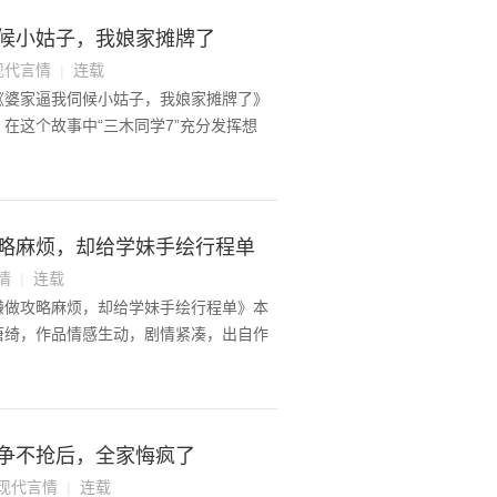
候小姑子，我娘家摊牌了
现代言情
连载
|
《婆家逼我伺候小姑子，我娘家摊牌了》
在这个故事中“三木同学7”充分发挥想
人物描绘的都很成功，而且故事精彩有创
容
略麻烦，却给学妹手绘行程单
情
连载
|
嫌做攻略麻烦，却给学妹手绘行程单》本
唐绮，作品情感生动，剧情紧凑，出自作
，本书精彩章节：01为了我们的周年纪
个
争不抢后，全家悔疯了
现代言情
连载
|