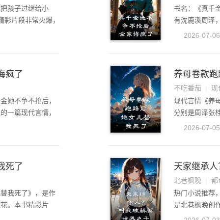
我把孩子过继给小
书名：《真千
说精彩片段非常火爆，
有沈鹿溪周泽
检室出来，婆婆就把
四五六米”之
2026-07-06
时，父亲让我
悔疯了
养母卷款跑
不吃番茄
现
|
千金她不争不抢后，
现代言情《养
睐的一篇现代言情，
分别是周泽张桂
的是：二十岁生日宴
窗版阅读体验
2026-07-05
养母说弟弟要
我死了
天家继承人
北巷枫晚
都
|
儿替我死了》，是作
热门小说推荐
桂花。本书精彩片
是北巷枫晚创
要买房，卷走我所有
间爱恨纠缠的