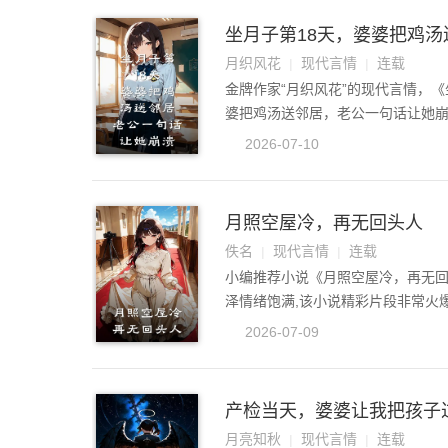
坐月子第18天，婆婆把鸡
句话让她崩溃
月织风花
现代言情
连载
|
|
金牌作家“月织风花”的现代言情，《
婆把鸡汤送邻居，老公一句话让她
主人公：周泽王姐，两人之间的情
2026-07-10
彩：坐月子第
月照空屋冷，再无回头人
佚名
现代言情
连载
|
|
小编推荐小说《月照空屋冷，再无回
泽情绪饱满,该小说精彩片段非常火
说吧：跨年夜，周泽带我去了超市
2026-07-09
堆贴着黄色标
产检当天，婆婆让我把孩子
月亮知秋
现代言情
连载
|
|