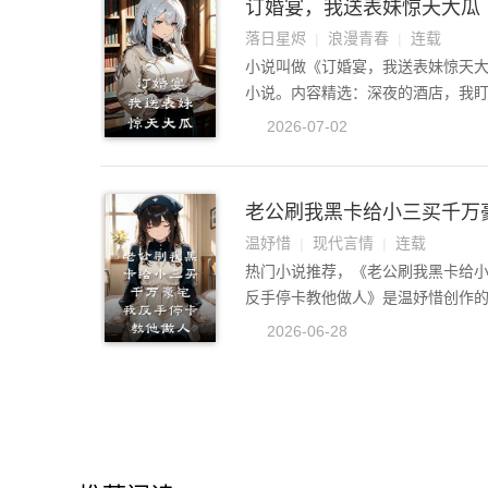
订婚宴，我送表妹惊天大瓜
落日星烬
浪漫青春
连载
|
|
小说叫做《订婚宴，我送表妹惊天
小说。内容精选：深夜的酒店，我
镜头浑身发颤。我本意是想看看独
2026-07-02
果只有一地凌乱的
老公刷我黑卡给小三买千万
卡教他做人
温妤惜
现代言情
连载
|
|
热门小说推荐，《老公刷我黑卡给
反手停卡教他做人》是温妤惜创作
述的是周泽顾念之间爱恨纠缠的故
2026-06-28
电话响的时候，我