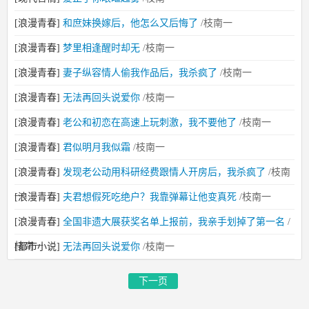
[浪漫青春]
和庶妹换嫁后，他怎么又后悔了
/枝南一
[浪漫青春]
梦里相逢醒时却无
/枝南一
[浪漫青春]
妻子纵容情人偷我作品后，我杀疯了
/枝南一
[浪漫青春]
无法再回头说爱你
/枝南一
[浪漫青春]
老公和初恋在高速上玩刺激，我不要他了
/枝南一
[浪漫青春]
君似明月我似霜
/枝南一
[浪漫青春]
发现老公动用科研经费跟情人开房后，我杀疯了
/枝南
一
[浪漫青春]
夫君想假死吃绝户？我靠弹幕让他变真死
/枝南一
[浪漫青春]
全国非遗大展获奖名单上报前，我亲手划掉了第一名
/
枝南一
[都市小说]
无法再回头说爱你
/枝南一
下一页