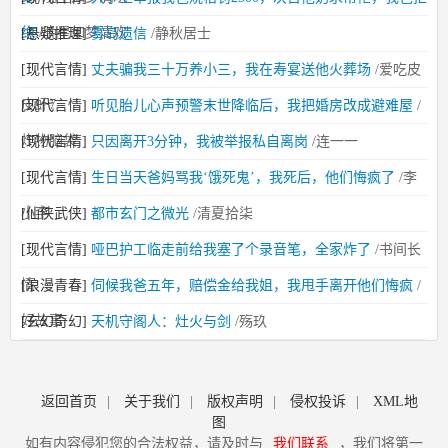
绝
/晚星如梦清欢
[悬疑推理]
雾岛遗信
/静秋居士
[现代言情]
丈夫骗我三十万养小三，我在寿宴送他火葬场
/爱吃皮
皮虾7
[现代言情]
听见胎儿心声预警末世降临后，我把婚房改成避难屋
/
炸物脑袋
[现代言情]
只因离开3分钟，我被举报私自离岗
/连一一
[现代言情]
生日当天爸妈骂我‘饿死鬼’，我死后，他们悔疯了
/李
小李
[仙侠武侠]
都市玄门之微光
/清夏拾柒
[现代言情]
哑巴护工临走前给我塞了个录音笔，全家炸了
/书间长
情
[浪漫青春]
伺候我爸五年，赔偿金给我姐，我甩手离开他们悔疯
/
好故事
[玄幻奇幻]
天机守阁人：灶火与剑
/殇玖
返回首页
|
关于我们
|
版权声明
|
侵权投诉
|
XML地
图
如有内容侵犯您的合法权益，请及时与
我们联系
，我们将第一