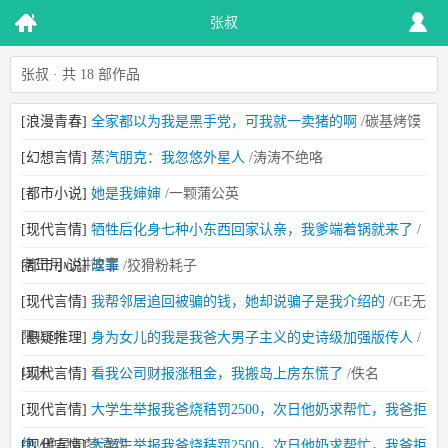
张叔
张叔 · 共 18 部作品
[浪漫青春]
全家都以为我是黑手党，可我就一卖猪的啊
/碳基烤馍
[幻想言情]
蒸汽朋克：我忽悠外星人
/涛涛不绝咯
[都市小说]
她是我婶婶
/一颗蒲公英
[现代言情]
牺牲后化身七种小东西回家认亲，我爹端着锅就来了
/
老王用心讲故事
[都市小说]
涅罪
/狡猾粉耗子
[现代言情]
我帮邻居追回被骗的钱，她却说骗子是我介绍的
/GE无
限1905
[悬疑推理]
身为女儿的我是我爸大男子主义的史诗级加强版传人
/
以沫
[现代言情]
看我公司财报涨租金，我搬岛上房东慌了
/佚名
[现代言情]
大学生举报我爸烧秸罚2500，次日他奶求帮忙，我爸拒
绝
/晚星如梦清欢
[现代言情]
大学生举报我爸烧秸罚2500，次日他奶求帮忙，我爸拒