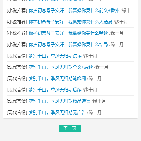
[小说推荐]
你护初恋母子安好，我离婚你哭什么前文+番外
/缘十
月
[小说推荐]
你护初恋母子安好，我离婚你哭什么大结局
/缘十月
[小说推荐]
你护初恋母子安好，我离婚你哭什么畅读
/缘十月
[小说推荐]
你护初恋母子安好，我离婚你哭什么结局
/缘十月
[现代言情]
梦别千山，季风无归期试读
/缘十月
[现代言情]
梦别千山，季风无归期全文+后续
/缘十月
[现代言情]
梦别千山，季风无归期笔趣阁
/缘十月
[现代言情]
梦别千山，季风无归期后续
/缘十月
[现代言情]
梦别千山，季风无归期精品选集
/缘十月
[现代言情]
梦别千山，季风无归期无广告
/缘十月
下一页