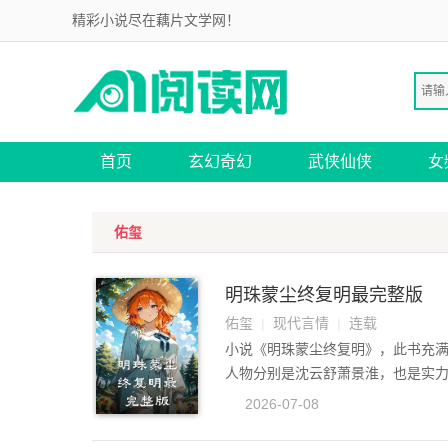
精彩小说尽在藕片文学网！
首页
玄幻奇幻
武侠仙侠
女
佑玺
明珠蒙尘终复明最完整版
佑玺
现代言情
连载
|
|
小说《明珠蒙尘终复明》，此书充
人物分别是沈云舒萧景淮，也是实力
书写的。简介如下：可结果呢？柳
2026-07-08
上了萧景淮的床