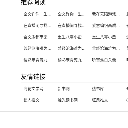
推荐阅读
全文许你一生一世缘在线阅读
全文许你一生一世缘免费阅读
我在无限游戏里有个天骄小弟全本阅读免费
在直播间寻找这颗痣的主人是真的吗
在直播间寻找这颗痣的主人是谁
爱意编织高质量好文案怎么写
全文版都市无敌弃婿免费阅读
重生八零小蛮妻全文阅读
重生八零小蛮妻之谢酒
曾经沧海难为水完整诗句字帖
曾经沧海难为水完整全诗
曾经沧海难为水完整诗
精彩宋青宛九黎全文免费阅读无弹窗
精彩宋青宛九黎全文免费阅读
听雪落白头最后结局如何
友情链接
海花文学网
新书网
热书库
狼人推文
烛光读书网
狂风推文