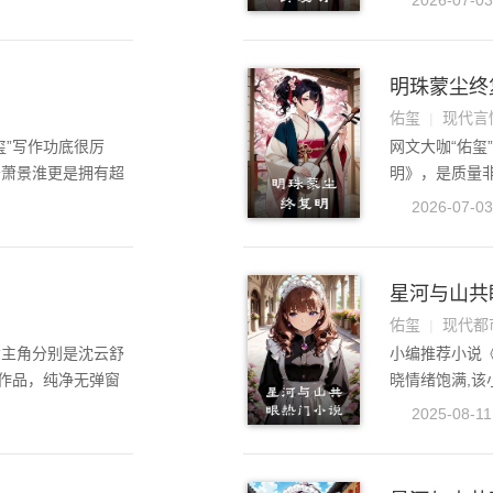
2026-07-03
明珠蒙尘终
佑玺
现代言
|
玺”写作功底很厉
网文大咖“佑玺
舒萧景淮更是拥有超
明》，是质量
品，《明珠蒙尘终复
文里的关键人
2026-07-03
时，沈云舒发
星河与山共
佑玺
现代都
|
女主角分别是沈云舒
小编推荐小说
秀作品，纯净无弹窗
晓情绪饱满,
八个月时，沈云舒发
说吧：小说《星
2025-08-11
之一，剧情