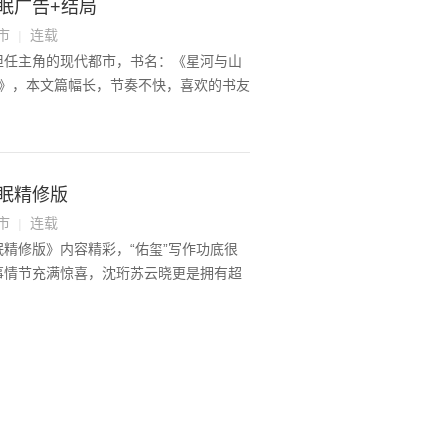
眠广告+结局
市
连载
|
担任主角的现代都市，书名：《星河与山
局》，本文篇幅长，节奏不快，喜欢的书友
内容：现代言情《星河与山共眠》，由网
眠精修版
市
连载
|
精修版》内容精彩，“佑玺”写作功底很
事情节充满惊喜，沈珩苏云晓更是拥有超
之这是一本很棒的作品，《星河与山共眠
概