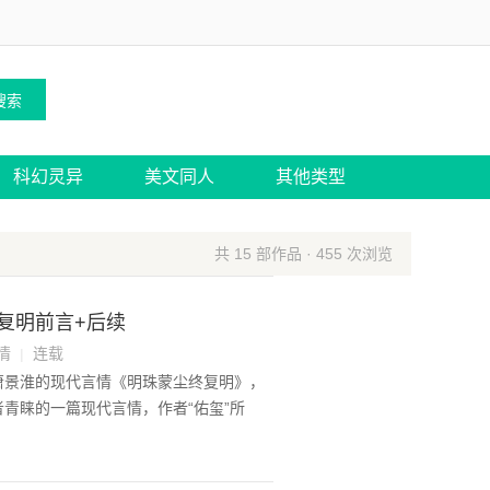
科幻灵异
美文同人
其他类型
共 15 部作品 · 455 次浏览
复明前言+后续
情
连载
|
萧景淮的现代言情《明珠蒙尘终复明》，
青睐的一篇现代言情，作者“佑玺”所
的是：“世子妃，千错万错都是我的错！您
他