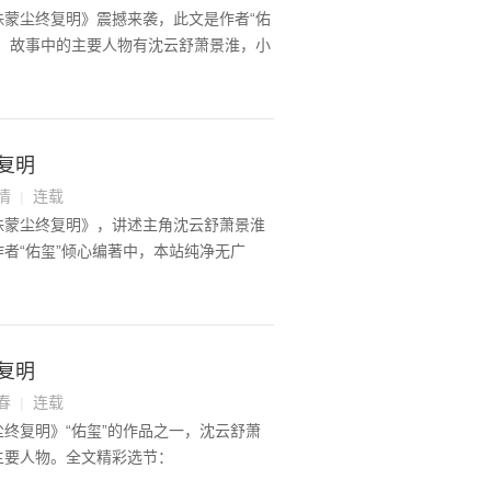
珠蒙尘终复明》震撼来袭，此文是作者“佑
作，故事中的主要人物有沈云舒萧景淮，小
了：支开丫鬟后，沈云舒独自走到后山竹
复明
情
连载
|
珠蒙尘终复明》，讲述主角沈云舒萧景淮
者“佑玺”倾心编著中，本站纯净无广
极佳，剧情简介：怀胎八个月时，沈云舒
军营
复明
春
连载
|
终复明》“佑玺”的作品之一，沈云舒萧
主要人物。全文精彩选节：