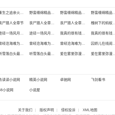
重生之追亲火葬场林悦悦儿全局
野蛮缠绵精品推介在线阅读
野蛮缠绵精品推介免费阅读
野蛮缠绵精品推介
丧尸猎人全章节
丧尸猎人全章节阅读
丧尸猎人全章节免费阅读
槐树下的蚂蚁怎
途径一场风月短篇文章
途径一场风月短篇
我真的很有钱后续免费阅读
我真的很有钱后
曾经沧海难为水完整版在线
曾经沧海难为水完整诗句
曾经沧海难为水完整版
囚娇儿在线阅读全本阅
听雪落白头最后结局怎么样
听雪落白头最后结局是
爱在雾里弥漫精修版免费观看
爱在雾里弥漫
去读读小说网
精英小说网
卓驰网
飞剑看书
88小说网
小说屋
关于我们
|
版权声明
|
侵权投诉
|
XML地图