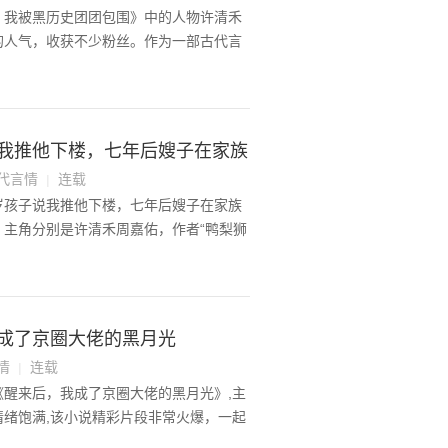
，我被黑历史团团包围》中的人物许清禾
的人气，收获不少粉丝。作为一部古代言
作的内容还是有趣的，不做作，以下是
，我
我推他下楼，七年后嫂子在家族
代言情
连载
|
岁孩子说我推他下楼，七年后嫂子在家族
，主角分别是许清禾周嘉佑，作者“鸭梨狮
纯净无弹窗版阅读体验极佳，剧情简介如
侄
成了京圈大佬的黑月光
情
连载
|
《醒来后，我成了京圈大佬的黑月光》,主
情绪饱满,该小说精彩片段非常火爆，一起
吧：（如果人生被篡改、轨迹被调换——