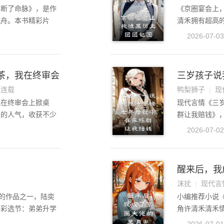
家断了命脉》，是作
《京圈宴会上
沉舟。本书精彩片
清禾拥有超高
舟竟带着医生闯进我
情，“沫扰”创
2026-07-03
《京圈宴会上
茶，我在终审会
三岁孩子说
群让我赔钱
连载
鸭梨狮子
现
|
我在终审会上掀桌
现代言情《三
高的人气，收获不少
群让我赔钱》
的折耳根oo”创作
子”创作的，
2026-07-02
下：七年前，
醒来后，我
沫扰
现代言
|
”的作品之一，陆奕
小编推荐小说
精彩选节：弟弟升学
角许清禾清禾
了八个小时绿皮车赶
看看这本小说