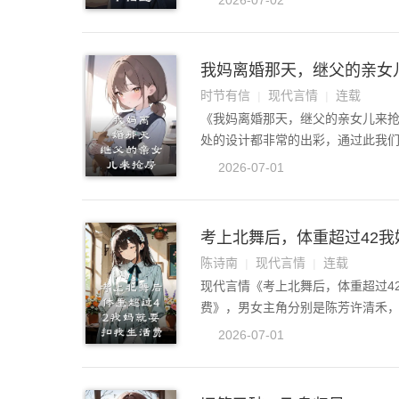
2026-07-02
来。他们把袋子
我妈离婚那天，继父的亲女
时节有信
现代言情
连载
|
|
《我妈离婚那天，继父的亲女儿来
处的设计都非常的出彩，通过此我们
信”的创作能力，可以将魏建成许清
2026-07-01
活，以下是《
考上北舞后，体重超过42
费
陈诗南
现代言情
连载
|
|
现代言情《考上北舞后，体重超过4
费》，男女主角分别是陈芳许清禾，
的一部优秀作品，纯净无弹窗版阅
2026-07-01
介：考上北舞