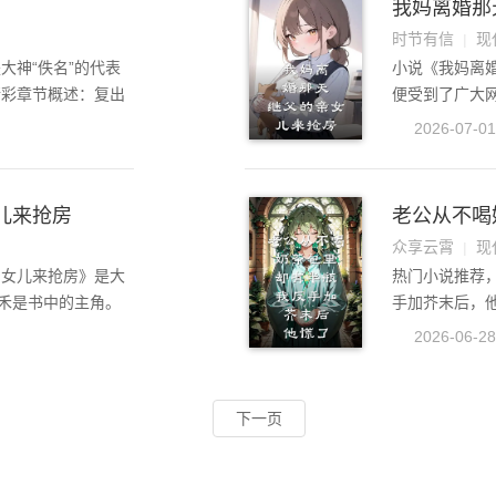
我妈离婚那
时节有信
现
|
大神“佚名”的代表
小说《我妈离
精彩章节概述：复出
便受到了广大网
闺蜜哭着问陆砚礼：
作，小说以主
2026-07-01
线，精选内容
儿来抢房
老公从不喝
末后，他慌
众享云霄
现
|
亲女儿来抢房》是大
热门小说推荐
清禾是书中的主角。
手加芥末后，
我妈拿到离婚证的时
情，讲述的是
2026-06-28
彩部分：老公
下一页