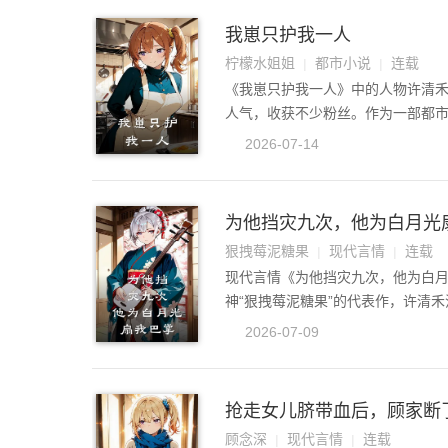
我崽只护我一人
柠檬水姐姐
都市小说
连载
|
|
《我崽只护我一人》中的人物许清
人气，收获不少粉丝。作为一部都市
姐”创作的内容还是有趣的，不做作
2026-07-14
我一人》内容概
为他挡灾九次，他为白月光
狠拽莓泥糖果
现代言情
连载
|
|
现代言情《为他挡灾九次，他为白
神“狠拽莓泥糖果”的代表作，许清
角。精彩章节概述：我嫁给沈砚三
2026-07-09
祸。第一次，他父亲
抢走女儿脐带血后，顾家断
顾念深
现代言情
连载
|
|