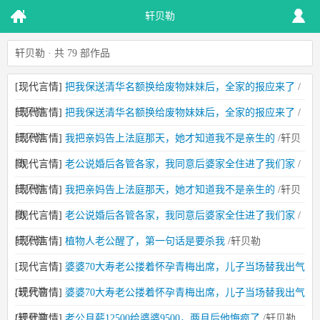
轩贝勒
轩贝勒 · 共 79 部作品
[现代言情]
把我保送清华名额换给废物妹妹后，全家的报应来了
/
轩贝勒
[现代言情]
把我保送清华名额换给废物妹妹后，全家的报应来了
/
轩贝勒
[现代言情]
我把亲妈告上法庭那天，她才知道我不是亲生的
/轩贝
勒
[现代言情]
老公说婚后各管各家，我同意后婆家全住进了我们家
/
轩贝勒
[现代言情]
我把亲妈告上法庭那天，她才知道我不是亲生的
/轩贝
勒
[现代言情]
老公说婚后各管各家，我同意后婆家全住进了我们家
/
轩贝勒
[现代言情]
植物人老公醒了，第一句话是要杀我
/轩贝勒
[现代言情]
婆婆70大寿老公搂着怀孕青梅出席，儿子当场替我出气
/轩贝勒
[现代言情]
婆婆70大寿老公搂着怀孕青梅出席，儿子当场替我出气
/轩贝勒
[现代言情]
老公月薪12500给婆婆9500，两月后他悔疯了
/轩贝勒