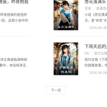
做妾，昨夜抱我
杏花落满头
安安
浪漫青
|
，昨夜抱我的是他庶
小说《杏花落
小说，这部小说中的
注，是“安安”
谢家落难那三年，我
晚之间的感情
2026-06-30
了十七岁那场
下雨天后的
Dlii
现代言
|
讲述主角谢临渊林疏
现代言情《下
编著中，本站纯净无
的甜蜜故事，作
林疏月每次和小情人
见没礼貌的他-------
2026-06-28
下一页