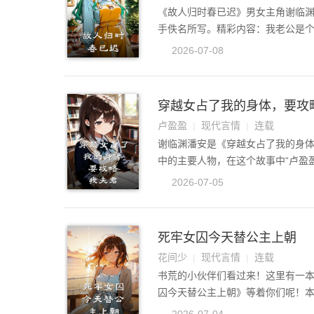
《故人归时春已迟》男女主角谢临
手佚名所写。精彩内容：我老公是
前，他从古战场穿到现代，满身血
2026-07-08
刀。系统判定他危险值
穿越女占了我的身体，要攻
卢盈盈
现代言情
连载
|
|
谢临渊潘安是《穿越女占了我的身
中的主要人物，在这个故事中“卢盈
将每一个人物描绘的都很成功，而
2026-07-05
以下是内容概括
死牢女囚今天替公主上朝
花间少
现代言情
连载
|
|
书荒的小伙伴们看过来！这里有一
囚今天替公主上朝》等着你们呢！
一章 午门死囚先上朝午门的斩鼓刚