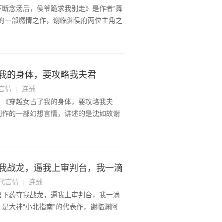
下断念汤后，侯爷跪求我别走》是作者“舞
品的一部燃情之作，谢临渊侯府两位主角之
爱情故事值得细细品读，主要讲述的是：
我的身体，要攻略我夫君
言情
连载
|
，《穿越女占了我的身体，要攻略我夫
创作的一部幻想言情，讲述的是沈如故谢
纠缠的故事。小说精彩部分：我发现我死
，我发
我战龙，逼我上审判台，我一滴
服
代言情
连载
|
君下药夺我战龙，逼我上审判台，我一滴
是大神“小北指南”的代表作，谢临渊阿
角。精彩章节概述：龙巢外的火泉咕嘟咕