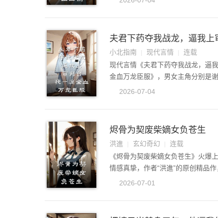
2026-07-04
人一把从刑车上
夫君下药夺我战龙，逼我上
金血万龙臣服
小北指南
现代言情
连载
|
|
现代言情《夫君下药夺我战龙，逼
金血万龙臣服》，男女主角分别是谢
北指南”创作的一部优秀作品，纯净
2026-07-04
佳，剧情简介
烬骨为契废柴嫡女负苍生
洪進
玄幻奇幻
连载
|
|
《烬骨为契废柴嫡女负苍生》火爆
情感真挚，作者“洪進”的原创精品
人公，精彩内容选节：断钉蚀骨，雪辱废人--
2026-07-01