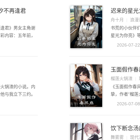
汐不再逢君
迟来的星光
舟十月
浪漫
|
再逢君》男女主角谢
书荒的小伙伴
精彩内容：五年前，
星光为你亮》
减压伤失去了大半听
次和小情人开
2026-07-22
他能够抓到她
玉面假作春
榴莲火锅渣
|
莲火锅渣的小说。内
《玉面假作春
，他与我立下三约。
挚，作者“榴莲
万两。二、他行事不
人公，精彩内
2026-07-08
我立下三约。
饮下断念汤
舞雾雾
现代
|