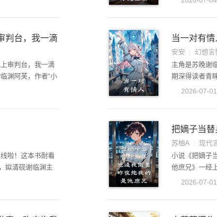
2026-07-04
嘟冒着泡，我
审判台，我一滴
当一对有情
安安
幻想言
|
我上审判台，我一滴
主角是苏晚谢
临渊阿芙，作者“小
期深得读者青睐
无弹窗版阅读体验极
要讲述的是：
2026-07-01
上陪着奶奶应
把嫡子当替
的是他庶兄
苏柚A
现代
|
上线啦！这本书耐看
小说《把嫡子
作，姒清砚谢临渊主
他庶兄》一经上
----------
大大的倾心之
2026-07-01
情纠葛为主线