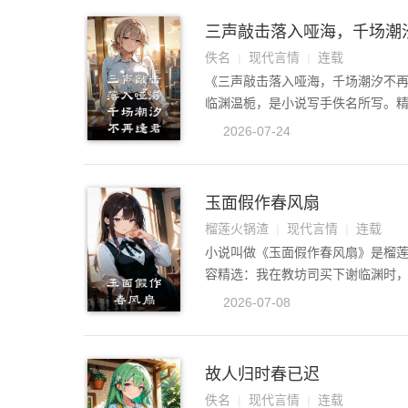
三声敲击落入哑海，千场潮
佚名
现代言情
连载
|
|
《三声敲击落入哑海，千场潮汐不
临渊温栀，是小说写手佚名所写。
我在暗流里拖回谢临渊，自己却因
2026-07-24
力。他抱着我说，
玉面假作春风扇
榴莲火锅渣
现代言情
连载
|
|
小说叫做《玉面假作春风扇》是榴
容精选：我在教坊司买下谢临渊时
一、他的用度需按侯爵规格，月银
2026-07-08
论对错，我皆需为
故人归时春已迟
佚名
现代言情
连载
|
|