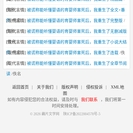
佚名
[现代言情]
被谎称能听懂婴语的育婴师害死后，我重生了全文+番
外
/佚名
[现代言情]
被谎称能听懂婴语的育婴师害死后，我重生了完整版
/
佚名
[现代言情]
被谎称能听懂婴语的育婴师害死后，我重生了无删减版
/佚名
[现代言情]
被谎称能听懂婴语的育婴师害死后，我重生了小说大结
局
/佚名
[现代言情]
被谎称能听懂婴语的育婴师害死后，我重生了连载
/佚
名
[现代言情]
被谎称能听懂婴语的育婴师害死后，我重生了全章节阅
读
/佚名
返回首页
|
关于我们
|
版权声明
|
侵权投诉
|
XML地
图
如有内容侵犯您的合法权益，请及时与
我们联系
，我们将第一
时间安排处理。
© 2026 藕片文学网
陕ICP备2022004578号-5