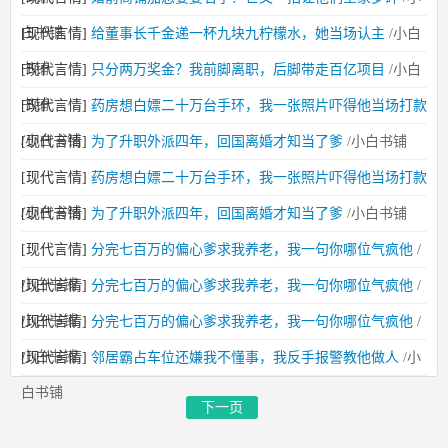
白书铺
[现代言情]
给董事长千金递一杯九块九柠檬水，她当场认主
/小白
书铺
[现代言情]
只分两万奖金？我前脚离职，后脚带走百亿项目
/小白
书铺
[现代言情]
药房想白嫖二十万台手环，我一张照片吓得他当场打款
/小白书铺
[现代言情]
为了升职外派四年，回国离婚才知当了爹
/小白书铺
[现代言情]
药房想白嫖二十万台手环，我一张照片吓得他当场打款
/小白书铺
[现代言情]
为了升职外派四年，回国离婚才知当了爹
/小白书铺
[现代言情]
分完七百万的偏心爹求我养老，我一句你哪位气疯他
/
小白书铺
[现代言情]
分完七百万的偏心爹求我养老，我一句你哪位气疯他
/
小白书铺
[现代言情]
分完七百万的偏心爹求我养老，我一句你哪位气疯他
/
小白书铺
[现代言情]
邻居霸占车位还嫌我不懂事，我反手报警教他做人
/小
白书铺
下一页