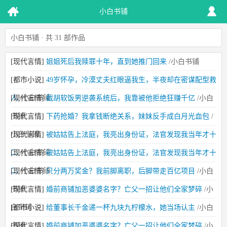
小白书铺
小白书铺 · 共 31 部作品
[现代言情]
姐姐死后我赎罪十年，直到她推门回来
/小白书铺
[都市小说]
49岁怀孕，冷漠丈夫红眼逼我生，半夜却在密谋配型救
人
/小白书铺
[现代言情]
截胡软饭男逆袭系统后，我靠被他拒绝狂赚千亿
/小白
书铺
[现代言情]
下药抢婚？我拿钱断绝关系，妹妹反手成白月光血包
/
小白书铺
[现代言情]
被姑姑告上法庭，我亮出身份证，法官发现我当年才十
二
/小白书铺
[现代言情]
被姑姑告上法庭，我亮出身份证，法官发现我当年才十
二
/小白书铺
[现代言情]
只分两万奖金？我前脚离职，后脚带走百亿项目
/小白
书铺
[现代言情]
婚前商铺加恶婆婆名字？亡父一招让他们全家梦碎
/小
白书铺
[都市小说]
给董事长千金递一杯九块九柠檬水，她当场认主
/小白
书铺
[现代言情]
婚前商铺加恶婆婆名字？亡父一招让他们全家梦碎
/小