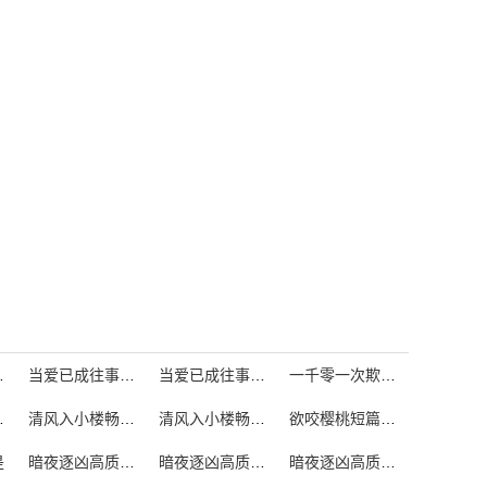
蜜不逢春
当爱已成往事姜儒汪紫宸全文免费观看
当爱已成往事姜儒汪紫宸全文免费阅读
一千零一次欺骗我的人
质全文阅读
清风入小楼畅读精品免费阅读
清风入小楼畅读精品在线阅读
欲咬樱桃短篇免费阅读
是
暗夜逐凶高质量免费阅读
暗夜逐凶高质量在线阅读
暗夜逐凶高质量推荐