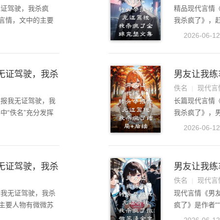
无证驾驶，我杀疯
精品现代言情
代言情，文中的主要
我杀疯了》，
绍：考公上岸，我爸
作者大神“佚名
2026-06-12
凑到警察跟前
无证驾驶，我杀
男友让我练
疯了结局+
佚名
现代言
|
举报我无证驾驶，我
长篇现代言情
中“佚名”充分发挥
我杀疯了》，
功，而且故事精彩有
呈，非常值得一
2026-06-12
“还有你要去单
无证驾驶，我杀
男友让我练
疯了微微苏
佚名
现代言
|
报我无证驾驶，我杀
现代言情《男
，主要人物有微微苏
疯了》是作者“
介如下：“好啊，阻
泽两位主角之