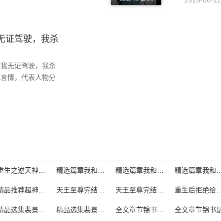
2026-06-12
要讲述的是：
无证驾驶，我杀
报我无证驾驶，我杀
代言情，代表人物分
著的一部言情作品，
重生之逆天神豪完整作品免费阅读
精选篇章我和闺蜜不逢春在线阅读
精选篇章我和闺蜜不逢春免费阅读
精选篇章我和闺
精品推荐超神升级系统
天王至尊完结版全章节目录阅读
天王至尊完结版全章节目录阅读免费
重生后拒绝给弟弟当妈优
精品选集裴景珩苏沅在线阅读
精品选集裴景珩苏沅免费阅读
全文章节锦书解释
全文章节锦书