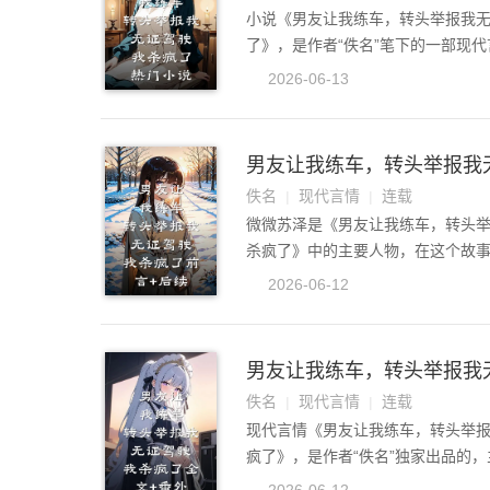
小说《男友让我练车，转头举报我
了》，是作者“佚名”笔下的一部​现
角色有微微苏泽，小说详细内容介
2026-06-13
当即答应送我辆
男友让我练车，转头举报我
疯了前言+后续
佚名
现代言情
连载
|
|
微微苏泽是《男友让我练车，转头
杀疯了》中的主要人物，在这个故事
想象，将每一个人物描绘的都很成
2026-06-12
创意，以下是内
男友让我练车，转头举报我
疯了全文+番外
佚名
现代言情
连载
|
|
现代言情《男友让我练车，转头举
疯了》，是作者“佚名”独家出品的
泽，故事节奏紧凑非常耐读，小说简