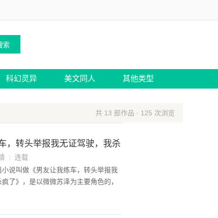
科幻灵异
美文同人
其他类型
共 13 部作品 · 125 次浏览
车，转头举报我无证驾驶，我杀
阅读
情
连载
|
篇小说叫做《男友让我练车，转头举报我
杀疯了》，是以微微苏泽为主要角色的，
”，精彩无弹窗版本简述：“放心有我在
。