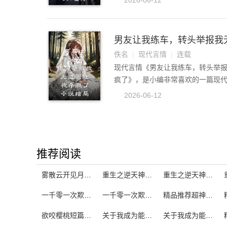
2026-06-12
碍执法，本来
男友让我练车，转头举报我
疯了小说结局
佚名
现代言情
连载
|
|
现代言情《男友让我练车，转头举
疯了》，是小编非常喜欢的一篇现
别是微微苏泽，作者“佚名”精心编
2026-06-12
作品无广告版简
推荐阅读
雾散云开见月明大结局是
重生之逆天神豪完整作品
重生之逆天神豪完整作品在线观看
一千零一次欺骗你的人
一千零一次欺骗免费阅读
精品推荐超神升级系统类
欲咬樱桃短篇在线阅读
关于我成为能力者这件事怎么写
关于我成为能力者这件事的