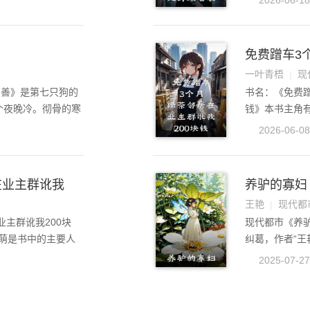
2026-06-18
要讲述的是：
免费蹭车3
200块钱
一叶青梧
现
|
愚善》是第七只狗的
书名：《免费蹭
个夜晚冷。彻骨的寒
钱》本书主角
她蜷缩在陌生楼栋的
凑，出自作者“
2026-06-08
上刷小区业主
在业主群讹我
养驴的寡妇
王艳
现代都
|
主群讹我200块
现代都市《养
林萌是书中的主要人
纠葛，作者“王
区业主群的时候，看
体验极佳，剧
2025-07-27
男女主角王艳