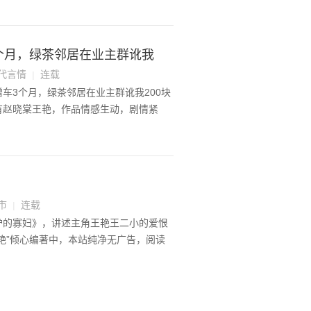
花
个月，绿茶邻居在业主群讹我
代言情
连载
|
车3个月，绿茶邻居在业主群讹我200块
有赵晓棠王艳，作品情感生动，剧情紧
一叶青梧”之手，本书精彩章节：昨天晚
市
连载
|
驴的寡妇》，讲述主角王艳王二小的爱恨
艳”倾心编著中，本站纯净无广告，阅读
情简介：长篇都市小说《养驴的寡妇》，
王