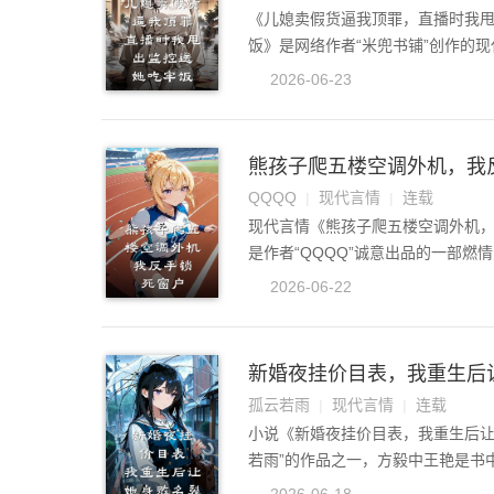
《儿媳卖假货逼我顶罪，直播时我
饭》是网络作者“米兜书铺”创作的
中的关键人物是王艳李桂兰，详情概
2026-06-23
吧，反正你年纪
熊孩子爬五楼空调外机，我
QQQQ
现代言情
连载
|
|
现代言情《熊孩子爬五楼空调外机
是作者“QQQQ”诚意出品的一部燃
位主角之间虐恋情深的爱情故事值
2026-06-22
述的是：我家
新婚夜挂价目表，我重生后
孤云若雨
现代言情
连载
|
|
小说《新婚夜挂价目表，我重生后让
若雨”的作品之一，方毅中王艳是书
精彩选节：花三十万彩礼娶回来的