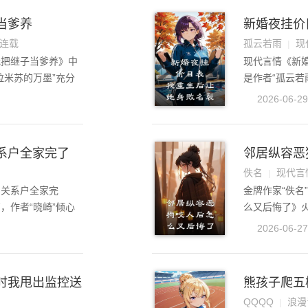
当爹养
新婚夜挂价
连载
孤云若雨
现
|
我把继子当爹养》中
现代言情《新
拉米苏的万墨”充分
是作者“孤云若
很成功，而且故事精
艳两位主角之
2026-06-29
要讲述的是：
系户全家完了
邻居纵容恶
佚名
现代言
|
，关系户全家完
金牌作家“佚名
，作者“晓崎”倾心
么又后悔了》
验极佳，剧情简介：
性格特点鲜明
2026-06-27
女儿正在小区
时我甩出监控送
熊孩子爬五
QQQQ
浪漫
|