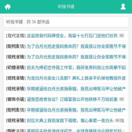
听烛书铺
听烛书铺 · 共 56 部作品
[现代言情]
总监抢我代码捧侄女，我留十七行后门送他们社死
/听
烛书铺
[现代言情]
为了白月光抢走我妈救命药？我直接让你全家晚节不保
/听烛书铺
[现代言情]
为了白月光抢走我妈救命药？我直接让你全家晚节不保
/听烛书铺
[幻想言情]
前夫为捧初恋夺我工作室，我研发黑科技让你高攀不起
/听烛书铺
[现代言情]
为宠白月光偷女儿名额？典礼上我亲手扒掉他教授外皮
/听烛书铺
[现代言情]
孕期被逼给白月光弟捐骨髓，我亮出神医马甲让他破产
/听烛书铺
[都市小说]
逼我签绝育协议？订婚宴我公开他转移千万给前妻
/听
烛书铺
[现代言情]
孕期被逼给白月光弟捐骨髓，我亮出神医马甲让他破产
/听烛书铺
[现代言情]
封后大典上我割发跳下城楼，偏心暴君一夜白头
/听烛
书铺
[现代言情]
离婚前夫抢我游戏送初恋，全球直播我当众锁死代码
/