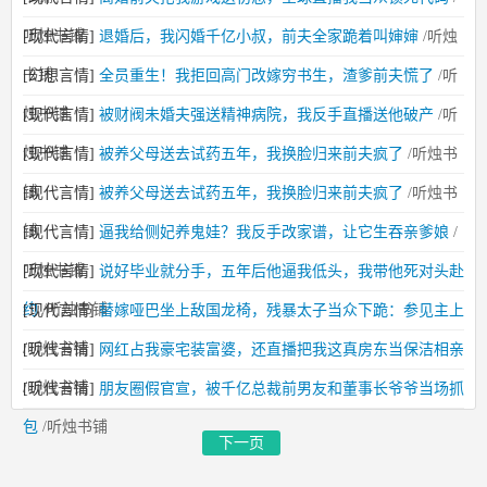
听烛书铺
[现代言情]
退婚后，我闪婚千亿小叔，前夫全家跪着叫婶婶
/听烛
书铺
[幻想言情]
全员重生！我拒回高门改嫁穷书生，渣爹前夫慌了
/听
烛书铺
[现代言情]
被财阀未婚夫强送精神病院，我反手直播送他破产
/听
烛书铺
[现代言情]
被养父母送去试药五年，我换脸归来前夫疯了
/听烛书
铺
[现代言情]
被养父母送去试药五年，我换脸归来前夫疯了
/听烛书
铺
[现代言情]
逼我给侧妃养鬼娃？我反手改家谱，让它生吞亲爹娘
/
听烛书铺
[现代言情]
说好毕业就分手，五年后他逼我低头，我带他死对头赴
约
/听烛书铺
[现代言情]
替嫁哑巴坐上敌国龙椅，残暴太子当众下跪：参见主上
/听烛书铺
[现代言情]
网红占我豪宅装富婆，还直播把我这真房东当保洁相亲
/听烛书铺
[现代言情]
朋友圈假官宣，被千亿总裁前男友和董事长爷爷当场抓
包
/听烛书铺
下一页