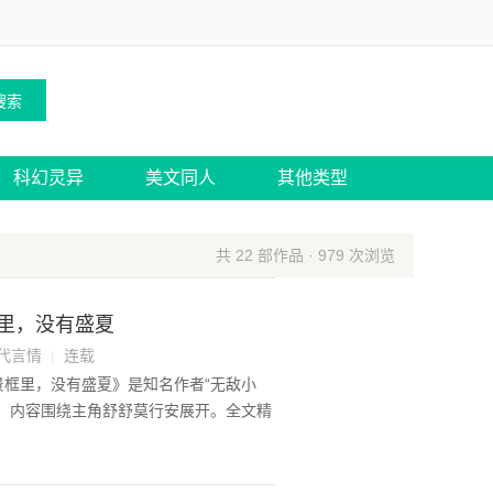
科幻灵异
美文同人
其他类型
共 22 部作品 · 979 次浏览
里，没有盛夏
代言情
连载
|
景框里，没有盛夏》是知名作者“无敌小
一，内容围绕主角舒舒莫行安展开。全文精
公司头等舱情侣座年票一到手，男友第一
他