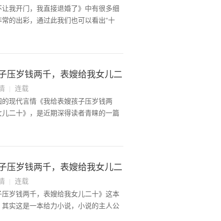
不让我开门，我直接退婚了》中有很多细
非常的出彩，通过此我们也可以看出“十
力，可以将周衍舒舒等人描绘的如此鲜活，
猫
子压岁钱两千，表嫂给我女儿二
情
连载
|
圆的现代言情《我给表嫂孩子压岁钱两
女儿二十》，是近期深得读者青睐的一篇
“三三”所著，主要讲述的是：“舒舒，这
红
子压岁钱两千，表嫂给我女儿二
情
连载
|
子压岁钱两千，表嫂给我女儿二十》这本
，其实这是一本给力小说，小说的主人公
述了​“舒舒，这是给你孩子的红包。”大