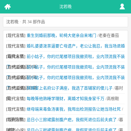
沈若晚
沈若晚 · 共 34 部作品
[现代言情]
重生到婚前那晚，轮椅大佬亲自来堵门
/老秦在番茄
[现代言情]
婚礼婆婆泼茶逼要亡母遗产，老公让我忍，我当场退婚
/霜降未至
[现代言情]
前小姑子，你的烂尾楼项目我撤资啦，业内顶流我不装
了
/内丘的迈尔斯
[现代言情]
前小姑子，你的烂尾楼项目我撤资啦，业内顶流我不装
了
/内丘的迈尔斯
[现代言情]
前小姑子，你的烂尾楼项目我撤资啦，业内顶流我不装
了
/内丘的迈尔斯
[现代言情]
择婿宴上名府公子满座，我选了首辅家的傻儿子
/暮时
叙
[现代言情]
每晚等他熟睡学理财，离婚才知我身家千万
/高根鞋
[现代言情]
继母端来毒鱼汤害我，我甩出检测报告让她当场社死
/
烂漫花季
[现代言情]
忌日小三掀裙露剖腹产疤，我假死退位后前夫疯了
/暮
时叙
[都市小说]
忌日小三掀裙露剖腹产疤，我假死退位后前夫疯了
/暮