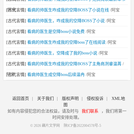
/阿宝
[古代言情]
看病的帅医生咋成我的空降BOSS了小说在线
/阿宝
[古代言情]
看病的帅医生，咋成我的空降BOSS了小说
/阿宝
[古代言情]
看病的医生是空降boss小说免费
/阿宝
[古代言情]
看病的帅医生咋成我的空降boss了在线阅读
/阿宝
[古代言情]
看病的帅医生，空降成了我的boss小说
/阿宝
[古代言情]
看病的帅医生咋成我的空降BOSS了主角商冽睿温苒
/
阿宝
[古代言情]
看病帅医生成空降boss后续温冉
/阿宝
返回首页
|
关于我们
|
版权声明
|
侵权投诉
|
XML地
图
如有内容侵犯您的合法权益，请及时与
我们联系
，我们将第一
时间安排处理。
© 2026 藕片文学网
陕ICP备2022004578号-5