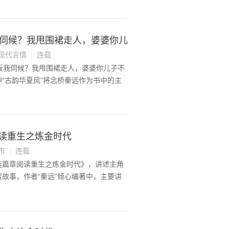
把她
我伺候？我甩围裙走人，婆婆你儿
现代言情
连载
|
午饭我伺候？我甩围裙走人，婆婆你儿子不
“古韵华夏风”将念桥秦远作为书中的主
要讲述了：灶台上炖着排骨，锅里炒着
伺
读重生之炼金时代
市
连载
|
选篇章阅读重生之炼金时代》，讲述主角
故事，作者“秦远”倾心编著中，主要讲
安利的一篇小说叫做《重生之炼金时
远吕爱