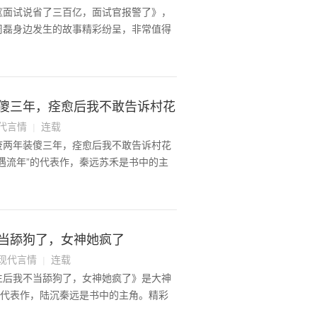
《面试说省了三百亿，面试官报警了》，
周磊身边发生的故事精彩纷呈，非常值得
自己的90后”所著，主要讲述的是：当了
傻三年，痊愈后我不敢告诉村花
代言情
连载
|
废两年装傻三年，痊愈后我不敢告诉村花
遇流年”的代表作，秦远苏禾是书中的主
概述：残废两年，装傻三年，我突然好
看每
当舔狗了，女神她疯了
现代言情
连载
|
生后我不当舔狗了，女神她疯了》是大神
的代表作，陆沉秦远是书中的主角。精彩
了七年的女神，转头嫁给我家保姆的儿