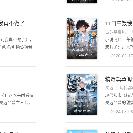
2026-06-21
子。我还亲手
我真不做了
11口午饭
子不要我了
古韵华夏风
|
直到我真不做了》，
小说《11口
“黄珠凤”倾心编著
要我了》，大神
结婚那天以为终于有
人公。全文主
2026-06-17
菜，我一个人
精选篇章阅
秦远
现代都
|
线啦！这本书耐看情
现代都市《精
，秦远吕爱主人公，
秦远吕爱的甜蜜
重生之炼金时代》，
述的是：今天
2024-08-08
代》，是以秦