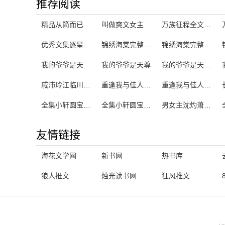
推荐阅读
精品从简而已
叫做爽文女主
万族征程全文完结
优秀文集逐星旅者在线阅读
锦绣海棠完整版视频
锦绣海棠完整版免费观看
我的爷爷是天尊漫画
我的爷爷是天尊
我的爷爷是天尊免费阅读
戚沛玲江临川军婚
重逢我与佳人共赏美景在线阅读精品全篇免费
重逢我与佳人共赏美景在线阅读精品全篇
全集小轩圆宝的新书叫
全集小轩圆宝的新书是
男女主沈灼萧屹名字完整章节阅读全文
友情链接
海花文学网
新书网
热书库
狼人推文
烛光读书网
狂风推文