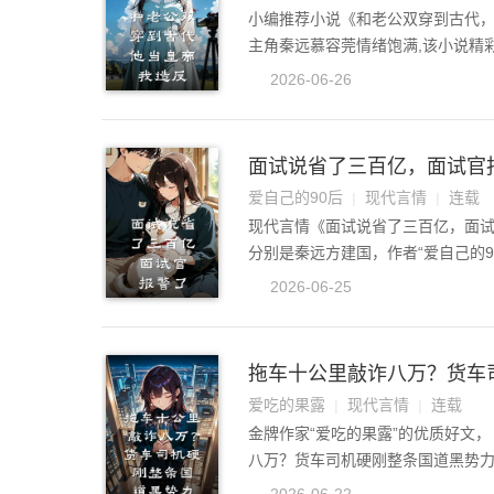
小编推荐小说《和老公双穿到古代，
主角秦远慕容莞情绪饱满,该小说精
起看看这本小说吧：和相爱七年的
2026-06-26
代。第一世，
面试说省了三百亿，面试官
爱自己的90后
现代言情
连载
|
|
现代言情《面试说省了三百亿，面
分别是秦远方建国，作者“爱自己的9
无弹窗版阅读体验极佳，剧情简介
2026-06-25
投行首席财务
拖车十公里敲诈八万？货车
道黑势力
爱吃的果露
现代言情
连载
|
|
金牌作家“爱吃的果露”的优质好文
八万？货车司机硬刚整条国道黑势
说主人公秦远林桂枝，人物性格特