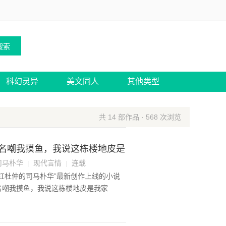
科幻灵异
美文同人
其他类型
共 14 部作品 · 568 次浏览
名嘲我摸鱼，我说这栋楼地皮是
司马朴华
现代言情
连载
|
|
红杜仲的司马朴华”最新创作上线的小说
名嘲我摸鱼，我说这栋楼地皮是我家
非常高的一部现代言情，秦远苏念是文里
超爽情