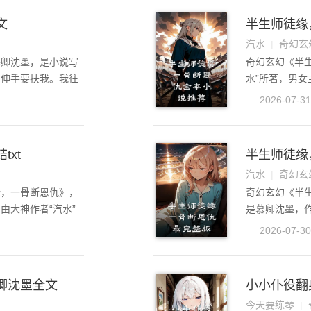
文
半生师徒缘
汽水
奇幻玄
|
慕卿沈墨，是小说写
奇幻玄幻《半
,伸手要扶我。我往
水”所著，男
内容，跟随小
2026-07-31
乘期,就被师
xt
半生师徒缘
汽水
奇幻玄
|
缘，一骨断恩仇》，
奇幻玄幻《半
由大神作者“汽水”
是慕卿沈墨，作
她走过来,伸手要扶
净无弹窗版阅
2026-07-30
扶我。我往旁
卿沈墨全文
小小仆役翻
今天要练琴
|