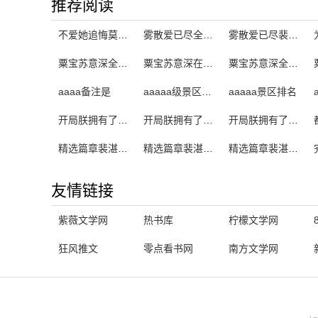
推荐阅读
不爱她追悔莫及薛苒顾笙免费阅读
雾散爱已尽全文免费阅读无弹窗笔趣阁
雾散爱已尽裴欣故事
粟宝苏意深全文在线阅读
粟宝苏意深在线全文免费阅读
粟宝苏意深全文免费听书
aaaa备注是
aaaaa级景区有哪些
aaaaa景区排名
开局朕拥有了天下精选篇章阅读免费
开局朕拥有了天下精选篇章阅读全文
开局朕拥有了天下精选篇章阅读
精选篇章裴湛燕翩翩全文在线阅读
精选篇章裴湛燕翩翩全文阅读
精选篇章裴湛燕翩翩全文免费阅读
友情链接
紫薇文学网
热书库
柠檬文学网
狂风推文
零点看书网
南方文学网