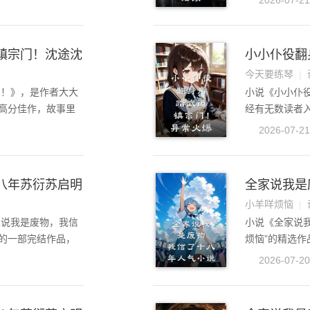
2026-07-21
却也另有一番
镇宗门！沈途沈
小小仆役翻
爆
今天要练琴
|
门！》，是作者大大
小说《小小仆
部高分佳作，故事里
经有无数读者
说精彩内容概述：昏
清岚，文章原创
2026-07-21
述了：李浩存
八年苏衍苏启明
全家说我是
小羊咩烦恼
|
家说我是废物，我信
小说《全家说
大的一部完结作品，
烦恼”的精选
要讲述的是：他的眼
历展开，完结
2026-07-20
--第三章