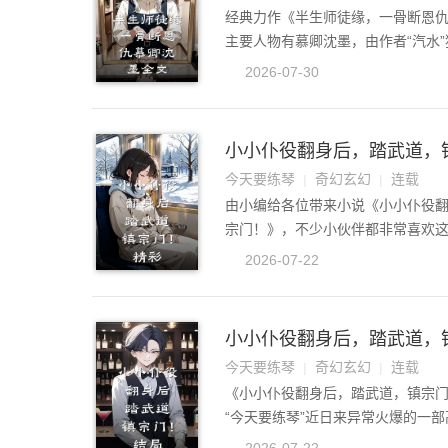
经典力作《半生师徒缘，一骨断恩
主要人物有慕卿沈墨，由作者“汽水
事简介如下：我刚突破大乘期,就被
2026-07-30
小师妹护在身
小小仆役翻身后，踏武道，
今天要练琴
奇幻玄幻
连载
|
|
由小编给各位带来小说《小小仆役
宗门！》，不少小伙伴都非常喜欢
各位介绍一下。简介：哪儿知道这
2026-07-22
是能堵了沈途。但
小小仆役翻身后，踏武道，
今天要练琴
奇幻玄幻
连载
|
|
《小小仆役翻身后，踏武道，镇宗
“今天要练琴”近日来异常火爆的一
的主要描写对象是沈途沈清岚。小