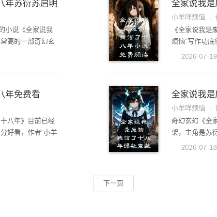
八年苏衍苏启明
全家说我是
读
小羊咩烦恼
|
线的小说《全家说我
《全家说我是
非常高的一部奇幻玄
烦恼”写作功
键人物，超爽情节主
启明更是拥有
2026-07-19
《全家说我是
八年免费看
全家说我是
小羊咩烦恼
|
了十八年》目前已经
奇幻玄幻《全
分好看，作者“小羊
架，主角是苏衍
我眼前飞过去，叮叮
一部优秀著作
2026-07-18
我。年底比武
下一页