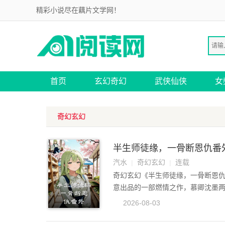
精彩小说尽在藕片文学网！
首页
玄幻奇幻
武侠仙侠
女
奇幻玄幻
半生师徒缘，一骨断恩仇番
汽水
奇幻玄幻
连载
|
|
奇幻玄幻《半生师徒缘，一骨断恩仇》
意出品的一部燃情之作，慕卿沈墨
深的爱情故事值得细细品读，主要讲
2026-08-03
伸手要扶我