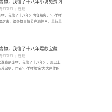
废物，我信了十八年小说免费阅
奇幻玄幻
连载
|
废物，我信了十八年》内容精彩，“小羊咩
底很厉害，很多故事情节充满惊喜，苏衍苏
超高的人气，总之这是一本很棒的作品，
废物，我信了十八年爆款宝藏
奇幻玄幻
连载
|
家说我是废物，我信了十八年》，现已上
苏启明，作者“小羊咩烦恼”大大创作的
，无错版精彩剧情描述：修炼资源轮不到
我