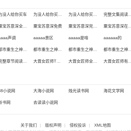
为没人给你买车
为没人给你买衣服
为没人给你买东西
完整文集阅读向风而
粟宝苏意深全文免费无弹窗
粟宝苏意深免费
粟宝苏意深完结免费
粟宝苏意深在
aaaa声调
aaaaa景区
aaaaa是啥
aaaaaa的
都市重生之神帝无双
都市重生之神帝无双免费阅读
都市重生之神帝无双
都市重生之神帝无双 
完整章节阅读废柴的我觉醒神秘天魂
大晋女匠师TXT百度
大晋女匠师全文免费阅读
大晋女匠师有
88小说网
大海小说网
烛光读书网
海花文学网
新书网
去读读小说网
关于我们
|
版权声明
|
侵权投诉
|
XML地图