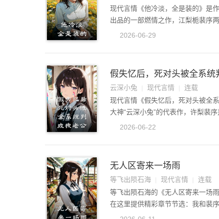
现代言情《他冷淡，全是装的》是作
出品的一部燃情之作，江梨栀裴序
深的爱情故事值得细细品读，主要
2026-06-29
序往我的牛奶里
假失忆后，死对头被全系统
云深小兔
现代言情
连载
|
|
现代言情《假失忆后，死对头被全
大神“云深小兔”的代表作，许梨裴
彩章节概述：《假失忆后，死对头
2026-06-22
公》1我醒来时，
无人区寄来一场雨
等飞出陨石海
现代言情
连载
|
|
等飞出陨石海的《无人区寄来一场
在这里提供精彩章节节选：我和裴
三千万那天。粉丝福利，是藏在镜