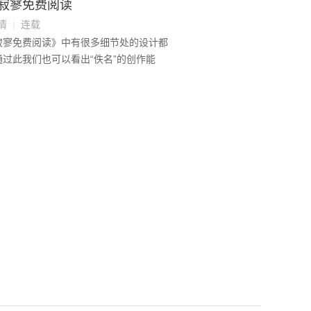
寂寥免费阅读
情
连载
|
寂寥免费阅读》中有很多细节处的设计都
过此我们也可以看出“佚名”的创作能
序张舒宁等人描绘的如此鲜活，以下是
寂寥免