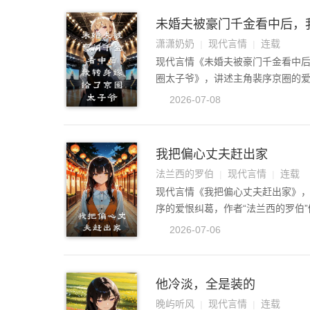
未婚夫被豪门千金看中后，
圈太子爷
潇潇奶奶
现代言情
连载
|
|
现代言情《未婚夫被豪门千金看中
圈太子爷》，讲述主角裴序京圈的爱
奶奶”倾心编著中，本站纯净无广告
2026-07-08
情简介：未婚
我把偏心丈夫赶出家
法兰西的罗伯
现代言情
连载
|
|
现代言情《我把偏心丈夫赶出家》
序的爱恨纠葛，作者“法兰西的罗伯
纯净无广告，阅读体验极佳，剧情
2026-07-06
我买的房子，丈
他冷淡，全是装的
晚屿听风
现代言情
连载
|
|