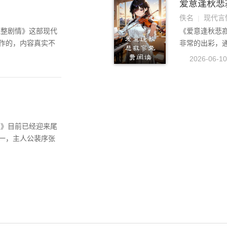
爱意逢秋悲
佚名
现代言
|
完整剧情》这部现代
《爱意逢秋悲
创作的，内容真实不
非常的出彩，通
多精彩的成分，《爱
力，可以将裴
2026-06-10
《爱意逢秋悲
续》目前已经迎来尾
之一，主人公裴序张
述的是：发现裴序带