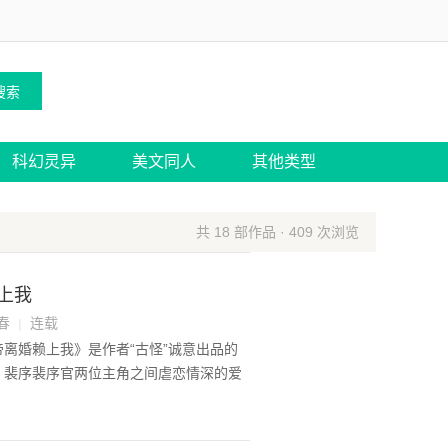
科幻灵异
美文同人
其他类型
共 18 部作品 · 409 次浏览
上我
春
连载
|
离婚赖上我》是作者“古怪”诚意出品的
，裴序裴序官两位主角之间虐恋情深的爱
细品读，主要讲述的是：深夜，影帝裴序
的