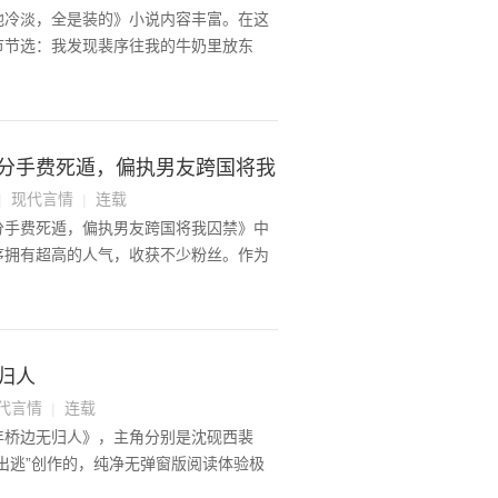
他冷淡，全是装的》小说内容丰富。在这
节节选：我发现裴序往我的牛奶里放东
冷战的第十三天。他以为我不知道。我也
道。直
分手费死遁，偏执男友跨国将我
现代言情
连载
|
|
分手费死遁，偏执男友跨国将我囚禁》中
序拥有超高的人气，收获不少粉丝。作为
“剑阳的郑仁旻”创作的内容还是有趣
以下
归人
代言情
连载
|
年桥边无归人》，主角分别是沈砚西裴
出逃”创作的，纯净无弹窗版阅读体验极
如下：嫁给沈砚西三年，我没求过他一件