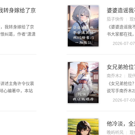
我转身嫁给了京
婆婆造谣我
仨
茄子快传
现
|
后，我转身嫁给了京
《婆婆造谣我
恨纠葛，作者“潇潇
书大家都在找
，阅读体验极佳，剧
是许承安裴序
2026-07-07
查单甩到我面
女兄弟抢位
南乔木2
现
|
，讲述主角许令仪裴
《女兄弟抢位
”倾心编著中，本站
说写手南乔木
简介：我妈术后住进
天，发了和裴
2026-07-03
子好甜。半天
他冷淡，全
晚屿听风
现
|