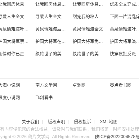
让我回房休息
让我回房休息英语
让我回房休息英文
优质全文穿成男主的怀
寻爱人生全文章节阅读
寻爱人生全文章节概括
甜宠我的粘人小狼狗免费阅读全文浏览
下面一片混乱
黄泉情难渡叶北宸免费阅读
黄泉情难渡后续大结局
黄泉情难渡全文
黄泉情难渡
护国大将军蔡锷电视剧
护国大将军在线观看
护国大将军免费观看
护国大将军演员
雨停时你已走远目录歌词
纨绔世子的美娇娘剧情简介
纨绔世子的美娇娘剧情简介内容
快穿疯批反派为我争风吃
大海小说网
南方文学网
卓驰网
零点看书网
深度小说网
飞剑看书
关于我们
|
版权声明
|
侵权投诉
|
XML地图
有内容侵犯您的合法权益，请及时与我们联系，我们将第一时间安排处理
yright © 2026 藕片文学网. All Rights Reserved
陕ICP备2022004578号