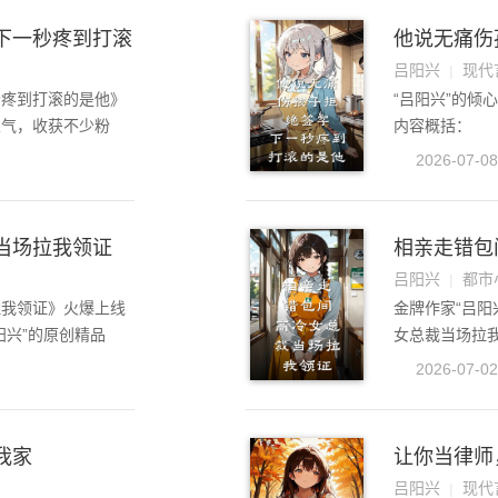
下一秒疼到打滚
他说无痛伤
的是他
吕阳兴
现代
|
秒疼到打滚的是他》
“吕阳兴”的倾
人气，收获不少粉
内容概括：
创作的内容还是有趣
2026-07-08
当场拉我领证
相亲走错包
吕阳兴
都市
|
拉我领证》火爆上线
金牌作家“吕阳
阳兴”的原创精品
女总裁当场拉
容选节：重生回来，
门，两人之间
2026-07-02
我只想搞钱。
我家
让你当律师
吕阳兴
现代
|