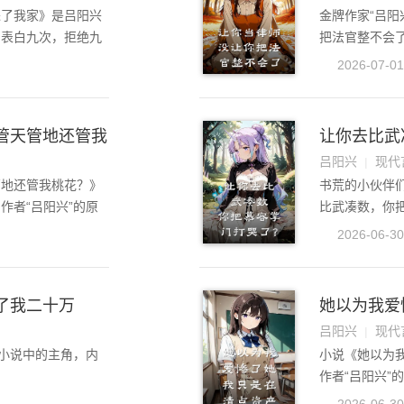
进了我家》是吕阳兴
金牌作家“吕阳
。表白九次，拒绝九
把法官整不会
？"那天晚上暴雨倾
哥，人物性格
2026-07-01
绍：全网都说
管天管地还管我
让你去比武
吕阳兴
现代
|
管地还管我桃花？》
书荒的小伙伴
作者“吕阳兴”的原
比武凑数，你
彩内容选节：失业当
的精彩内容：
2026-06-30
剩一双我爷爷
了我二十万
她以为我爱
吕阳兴
现代
|
是小说中的主角，内
小说《她以为
作者“吕阳兴”
开。全文精彩