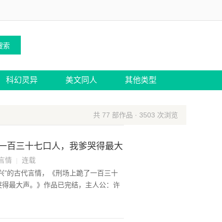
科幻灵异
美文同人
其他类型
共 77 部作品 · 3503 次浏览
一百三十七口人，我爹哭得最大
言情
连载
|
兴”的古代言情，《刑场上跪了一百三十
哭得最大声。》作品已完结，主人公：许
两人之间的情感纠葛编写的非常精彩：我
一