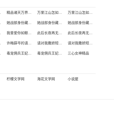
除名完结
精品诸天万界之我成了一颗星球免费阅读
万里江山怎如你无弹窗阅读
万里江山怎如你第二部
文无删减
她战部身份藏不住了全文免费
她战部身份藏不住了全文阅读
她战部身份藏不住了全文免费阅读
免费阅读
我曾爱你如鲸向海在线阅读
此后长夜再无回忆全集在线观看
此后长夜再无回忆全集免费阅读
演员名单
许梅薛岑的请对我撒娇
请对我撒娇短剧免费观看
请对我撒娇短剧全集
章全文
毒宠佣兵王妃文章全文阅读
毒宠佣兵王妃文章全文免费阅读
三心女神精品
柠檬文学网
海花文学网
小说屋