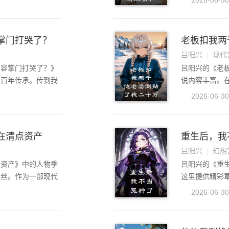
2026-06-30
的顾太太。每
掌门打哭了？
老板扣我两
吕阳兴
现代
|
慕容掌门打哭了？》
吕阳兴的《老
三百年传承。传到我
说内容丰富。
和一套名叫"躺平
千块奖金。理
2026-06-30
晨。旁边坐了
在清点资产
重生后，我
吕阳兴
幻想
|
点资产》中的人物季
吕阳兴的《重
粉丝。作为一部现代
这里提供精彩
趣的，不做作，以下
有。换来的是
2026-06-30
才想明白——