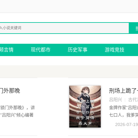
频言情
现代都市
历史军事
游戏竞技
门外那晚
刑场上跪了
声。
吕阳兴
古代
|
我锁门外那晚》，讲
金牌作家“吕阳
“吕阳兴”倾心编著
七口人，我爹
点，拖着半条命回
慎安许崇远，
2026-07-19
原以为他要喊