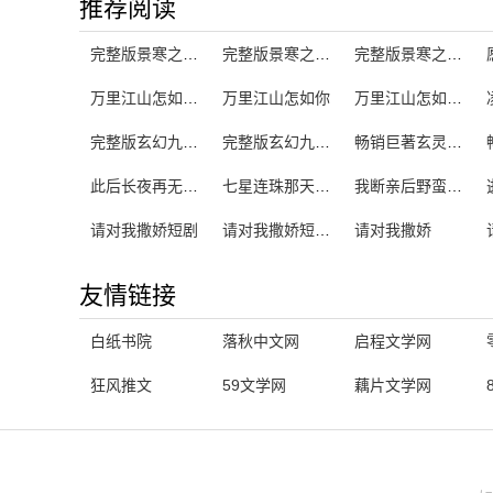
推荐阅读
完整版景寒之颜楚筠笔趣阁
完整版景寒之颜楚筠笔趣阁在线阅读
完整版景寒之颜楚筠笔趣阁免费阅读
万里江山怎如你唱歌片段
万里江山怎如你
万里江山怎如你免费阅读
完整版玄幻九卷天书,诸天无敌 免费阅读
完整版玄幻九卷天书,诸天无敌
畅销巨著玄灵传记有哪些
此后长夜再无回忆全集免费观看
七星连珠那天后续开播
我断亲后野蛮生长完整
请对我撒娇短剧
请对我撒娇短剧免费版
请对我撒娇
友情链接
白纸书院
落秋中文网
启程文学网
狂风推文
59文学网
藕片文学网