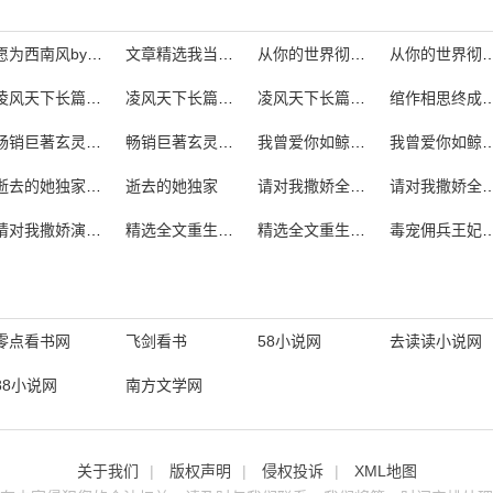
愿为西南风by闻人可轻
文章精选我当渣女后的逍遥日子在线阅读
从你的世界彻底除名最新章节更新内容
从你的世界彻底
凌风天下长篇推荐
凌风天下长篇在线阅读
凌风天下长篇免费阅读
绾作相思终成灰全
畅销巨著玄灵传记的书籍
畅销巨著玄灵传记的书
我曾爱你如鲸向海阅读
我曾爱你如鲸向海
逝去的她独家记忆歌词
逝去的她独家
请对我撒娇全文未删减版
请对我撒娇全部
请对我撒娇演员表
精选全文重生后牛马他觉醒了
精选全文重生后牛马他觉醒了免费阅读
毒宠佣兵王妃文
零点看书网
飞剑看书
58小说网
去读读小说网
88小说网
南方文学网
关于我们
|
版权声明
|
侵权投诉
|
XML地图