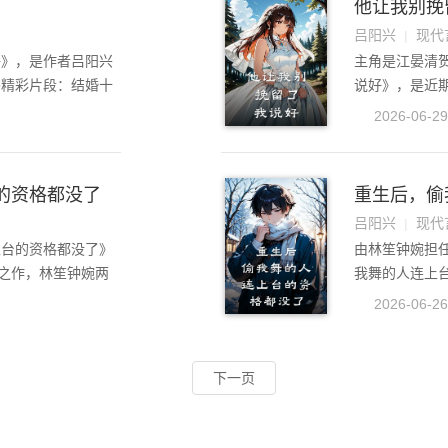
他让我别挽
吕阳兴
现代
|
好》，是作者吕阳兴
主角是江晏清
书精彩片段：结婚十
说好》，是近
：好。他说加班，她
阳兴”所著，
2026-06-29
里只剩一个字
的资格都没了
重生后，偷
吕阳兴
现代
|
上台的资格都没了》
由林笙钟婉担
情之作，林笙钟婉两
我舞的人连上
得细细品读，主要讲
快，喜欢的书
2026-06-26
我去看烟火大
下一页