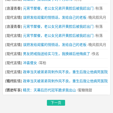
[浪漫青春]
元宵节聚餐，老公女兄弟开黄腔后被我赶出门
/秋落
[现代言情]
误把发给闺蜜的悄悄话，发给自己的老板
/晚风叙风月
[浪漫青春]
元宵节聚餐，老公女兄弟开黄腔后被我赶出门
/秋落
[现代言情]
元宵节聚餐，老公女兄弟开黄腔后被我赶出门
/秋落
[现代言情]
误把发给闺蜜的悄悄话，发给自己的老板
/晚风叙风月
[现代言情]
男友把戒指送给实习生，我换嫁后他悔疯了
/佚名
[现代言情]
冲喜傻女
/耳柏
[现代言情]
政审当天被弟弟背刺作风不良，重生后我让他病死医院
/铀238
[现代言情]
政审当天被弟弟背刺作风不良，重生后我让他病死医院
/铀238
[历史军事]
精灵：天幕后历代冠军跪求我出山
/蜜糖微甜
下一页