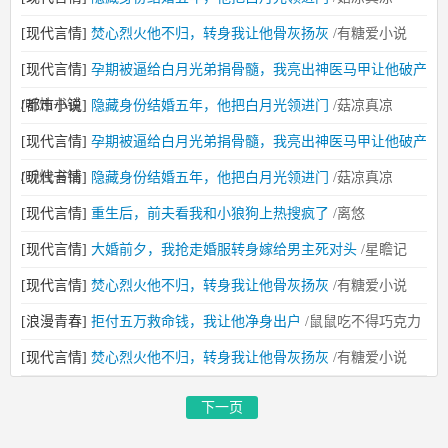
[现代言情]
焚心烈火他不归，转身我让他骨灰扬灰
/有糖爱小说
[现代言情]
孕期被逼给白月光弟捐骨髓，我亮出神医马甲让他破产
/听烛书铺
[都市小说]
隐藏身份结婚五年，他把白月光领进门
/菇凉真凉
[现代言情]
孕期被逼给白月光弟捐骨髓，我亮出神医马甲让他破产
/听烛书铺
[现代言情]
隐藏身份结婚五年，他把白月光领进门
/菇凉真凉
[现代言情]
重生后，前夫看我和小狼狗上热搜疯了
/离悠
[现代言情]
大婚前夕，我抢走婚服转身嫁给男主死对头
/星瞻记
[现代言情]
焚心烈火他不归，转身我让他骨灰扬灰
/有糖爱小说
[浪漫青春]
拒付五万救命钱，我让他净身出户
/鼠鼠吃不得巧克力
[现代言情]
焚心烈火他不归，转身我让他骨灰扬灰
/有糖爱小说
下一页