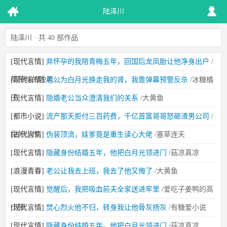
陆泽川
陆泽川 · 共 40 部作品
[现代言情]
弃怀孕的我陪青梅五年，回国后龙凤胎让他净身出户
/
草莓味的晚风
[现代言情]
老公为白月光换走我的肾，我靠弹幕预警反杀
/冰糖橘
子
[现代言情]
隐婚老公当众澄清我们的关系
/大黄鱼
[都市小说]
流产那天拒付三百药费，千亿首富哥哥怒砸渣男公司
/
鱼的小作
[古代言情]
伪装顶流，娃爹竟是重生读心大佬
/塞草连天
[现代言情]
隐藏身份结婚五年，他把白月光领进门
/菇凉真凉
[浪漫青春]
老公让我去上班，我去了他又悔了
/大黄鱼
[现代言情]
觉醒后，我把吸血前夫全家送进牢里
/爱吃子姜鸭的高
小强
[现代言情]
焚心烈火他不归，转身我让他骨灰扬灰
/有糖爱小说
[现代言情]
隐藏身份结婚五年，他把白月光领进门
/菇凉真凉