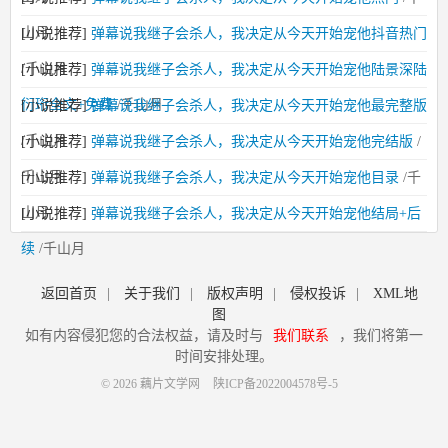
山月
[小说推荐]
弹幕说我继子会杀人，我决定从今天开始宠他抖音热门
/千山月
[小说推荐]
弹幕说我继子会杀人，我决定从今天开始宠他陆景深陆
衍珩全文+免费
/千山月
[小说推荐]
弹幕说我继子会杀人，我决定从今天开始宠他最完整版
/千山月
[小说推荐]
弹幕说我继子会杀人，我决定从今天开始宠他完结版
/
千山月
[小说推荐]
弹幕说我继子会杀人，我决定从今天开始宠他目录
/千
山月
[小说推荐]
弹幕说我继子会杀人，我决定从今天开始宠他结局+后
续
/千山月
返回首页
|
关于我们
|
版权声明
|
侵权投诉
|
XML地
图
如有内容侵犯您的合法权益，请及时与
我们联系
，我们将第一
时间安排处理。
© 2026 藕片文学网
陕ICP备2022004578号-5