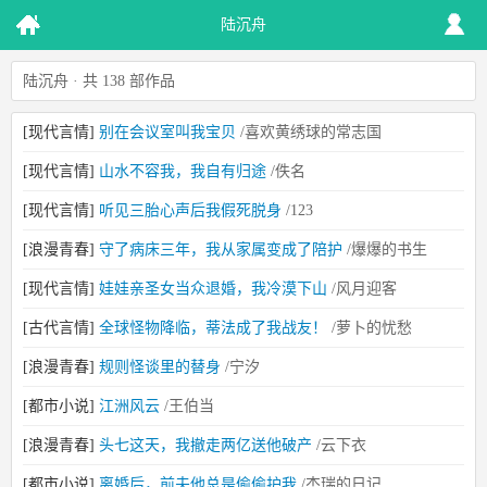
陆沉舟
陆沉舟 · 共 138 部作品
[现代言情]
别在会议室叫我宝贝
/喜欢黄绣球的常志国
[现代言情]
山水不容我，我自有归途
/佚名
[现代言情]
听见三胎心声后我假死脱身
/123
[浪漫青春]
守了病床三年，我从家属变成了陪护
/爆爆的书生
[现代言情]
娃娃亲圣女当众退婚，我冷漠下山
/风月迎客
[古代言情]
全球怪物降临，蒂法成了我战友！
/萝卜的忧愁
[浪漫青春]
规则怪谈里的替身
/宁汐
[都市小说]
江洲风云
/王伯当
[浪漫青春]
头七这天，我撤走两亿送他破产
/云下衣
[都市小说]
离婚后，前夫他总是偷偷护我
/杰瑞的日记