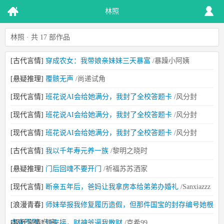
林照
林照 · 共 17 部作品
[古代言情]
穿成农女：我带娘亲妹妹三天暴富
/暴躁小阿姨
[悬疑推理]
覆骸无声
/尚递试角
[现代言情]
班花说AI会给她满分，我封了全校答题卡
/风分封
[现代言情]
班花说AI会给她满分，我封了全校答题卡
/风分封
[现代言情]
班花说AI会给她满分，我封了全校答题卡
/风分封
[古代言情]
我以千年寿元养一族
/黎明之晓时
[悬疑推理]
门后回魂不要开门
/祈福苏苏洒家
[现代言情]
断亲五年后，爸妈让我拿房本给弟弟办婚礼
/Sanxiazzz
[浪漫青春]
师妹举报我修复履历造假，但那件国宝的封存编号她根
本查不到
/传宋
[现代言情]
快来接，财神爷逼我散财
/克希99