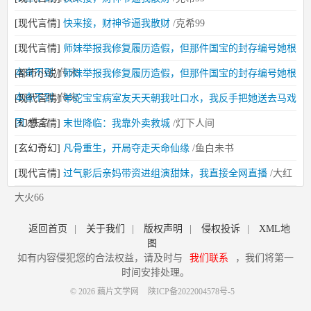
[现代言情]
快来接，财神爷逼我散财
/克希99
[现代言情]
师妹举报我修复履历造假，但那件国宝的封存编号她根
本查不到
/传宋
[都市小说]
师妹举报我修复履历造假，但那件国宝的封存编号她根
本查不到
/传宋
[现代言情]
羊驼宝宝病室友天天朝我吐口水，我反手把她送去马戏
团
/佚名
[幻想言情]
末世降临：我靠外卖救城
/灯下人间
[玄幻奇幻]
凡骨重生，开局夺走天命仙缘
/鱼白未书
[现代言情]
过气影后亲妈带资进组演甜妹，我直接全网直播
/大红
大火66
返回首页
|
关于我们
|
版权声明
|
侵权投诉
|
XML地
图
如有内容侵犯您的合法权益，请及时与
我们联系
，我们将第一
时间安排处理。
© 2026 藕片文学网
陕ICP备2022004578号-5