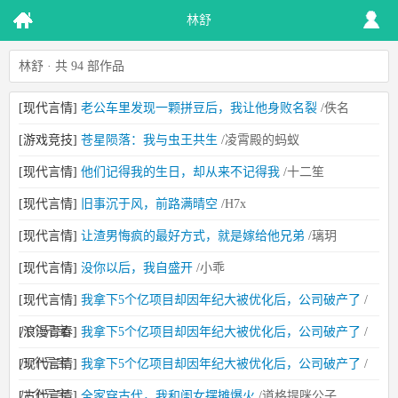
林舒
林舒 · 共 94 部作品
[现代言情]
老公车里发现一颗拼豆后，我让他身败名裂
/佚名
[游戏竞技]
苍星陨落：我与虫王共生
/凌霄殿的蚂蚁
[现代言情]
他们记得我的生日，却从来不记得我
/十二笙
[现代言情]
旧事沉于风，前路满晴空
/H7x
[现代言情]
让渣男悔疯的最好方式，就是嫁给他兄弟
/璃玥
[现代言情]
没你以后，我自盛开
/小乖
[现代言情]
我拿下5个亿项目却因年纪大被优化后，公司破产了
/
八个元宝
[浪漫青春]
我拿下5个亿项目却因年纪大被优化后，公司破产了
/
八个元宝
[现代言情]
我拿下5个亿项目却因年纪大被优化后，公司破产了
/
八个元宝
[古代言情]
全家穿古代，我和闺女摆摊爆火
/道格提咪公子