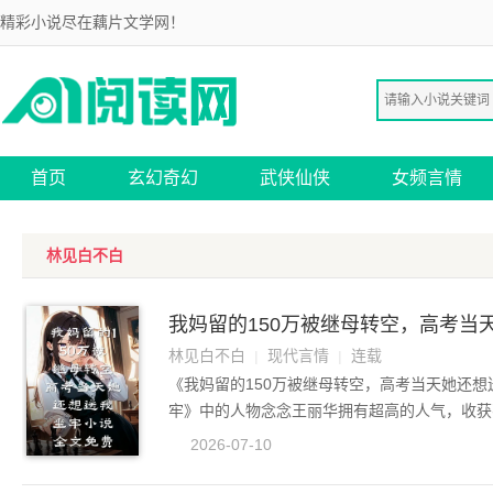
精彩小说尽在藕片文学网！
首页
玄幻奇幻
武侠仙侠
女频言情
林见白不白
我妈留的150万被继母转空，高考当
想送我坐牢小说全文免费
林见白不白
现代言情
连载
|
|
《我妈留的150万被继母转空，高考当天她还想
牢》中的人物念念王丽华拥有超高的人气，收获
丝。作为一部现代言情，“林见白不白”创作的内
2026-07-10
有趣的，不做