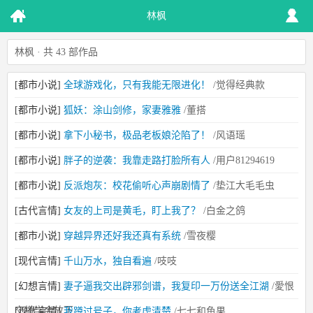
林枫
林枫 · 共 43 部作品
[都市小说]
全球游戏化，只有我能无限进化！
/觉得经典款
[都市小说]
狐妖：涂山剑修，家妻雅雅
/董搭
[都市小说]
拿下小秘书，极品老板娘沦陷了！
/风语瑶
[都市小说]
胖子的逆袭：我靠走路打脸所有人
/用户81294619
[都市小说]
反派炮灰：校花偷听心声崩剧情了
/垫江大毛毛虫
[古代言情]
女友的上司是黄毛，盯上我了？
/白金之鸽
[都市小说]
穿越异界还好我还真有系统
/雪夜樱
[现代言情]
千山万水，独自看遍
/吱吱
[幻想言情]
妻子逼我交出辟邪剑谱，我复印一万份送全江湖
/愛恨
交織学会放下
[现代言情]
我蹲过号子，你考虑清楚
/七七和鱼果