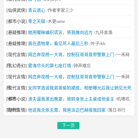
[仙侠武侠]
青云道心
/作者李家三少
[都市小说]
零之天赋
/木更same
[悬疑推理]
她用暧昧编织谎言，将我推向远方
/九月金渔
[悬疑推理]
我在遗物里，看见死人最后三秒
/叶子dds
[现代言情]
网恋奔现榜一大哥，控制狂哥哥竟带警察上门
/一禾碎
月
[玄幻奇幻]
雾海尽头的第七座灯塔
/钟声难忘
[现代言情]
网恋奔现榜一大哥，控制狂哥哥竟带警察上门
/一禾碎
月
[现代言情]
女同学造谣我弟弟偷拍裙底，相册曝光后我让她见光死
/书熊
[都市小说]
渣夫逼我滚出晚宴，我转身坐上主桌成他金主
/叽喳叽
叽喳喳
[现代言情]
他说我无依无靠，我爸派迈巴赫接我回家
/落日书行
下一页