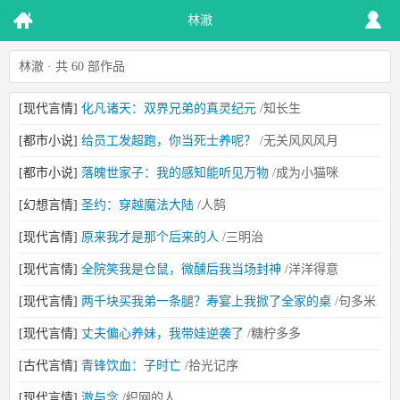
林澈
林澈 · 共 60 部作品
[现代言情]
化凡诸天：双界兄弟的真灵纪元
/知长生
[都市小说]
给员工发超跑，你当死士养呢？
/无关风风风月
[都市小说]
落魄世家子：我的感知能听见万物
/成为小猫咪
[幻想言情]
圣约：穿越魔法大陆
/人鹄
[现代言情]
原来我才是那个后来的人
/三明治
[现代言情]
全院笑我是仓鼠，微醺后我当场封神
/洋洋得意
[现代言情]
两千块买我弟一条腿？寿宴上我掀了全家的桌
/句多米
[现代言情]
丈夫偏心养妹，我带娃逆袭了
/糖柠多多
[古代言情]
青锋饮血：子时亡
/拾光记序
[现代言情]
澈与念
/织网的人