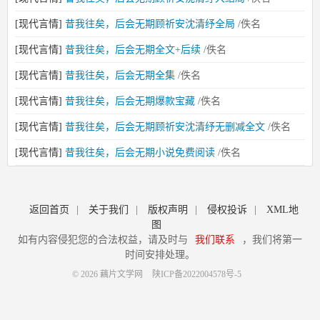
[现代言情]
昔我往矣，后会无期顾祈安沈清纾全局
/佚名
[现代言情]
昔我往矣，后会无期全文+后续
/佚名
[现代言情]
昔我往矣，后会无期全集
/佚名
[现代言情]
昔我往矣，后会无期爆款宝藏
/佚名
[现代言情]
昔我往矣，后会无期顾祈安沈清纾无删减全文
/佚名
[现代言情]
昔我往矣，后会无期小说免费阅读
/佚名
返回首页
|
关于我们
|
版权声明
|
侵权投诉
|
XML地
图
如有内容侵犯您的合法权益，请及时与
我们联系
，我们将第一
时间安排处理。
© 2026 藕片文学网
陕ICP备2022004578号-5