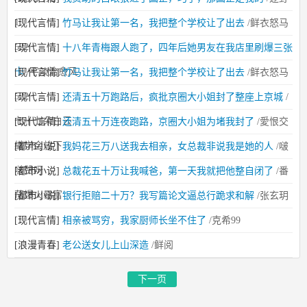
1
[现代言情]
竹马让我让第一名，我把整个学校让了出去
/鲜衣怒马
522
[现代言情]
十八年青梅跟人跑了，四年后她男友在我店里刷爆三张
卡
/平淡治愈风
[现代言情]
竹马让我让第一名，我把整个学校让了出去
/鲜衣怒马
522
[现代言情]
还清五十万跑路后，疯批京圈大小姐封了整座上京城
/
七十七朵白云
[现代言情]
还清五十万连夜跑路，京圈大小姐为堵我封了
/愛恨交
織学会放下
[都市小说]
我妈花三万八送我去相亲，女总裁非说我是她的人
/啵
啵赞呀
[都市小说]
总裁花五十万让我喊爸，第一天我就把他整自闭了
/番
茄爆火暴富
[都市小说]
银行拒赔二十万？我写篇论文逼总行跪求和解
/张玄玥
[现代言情]
相亲被骂穷，我家厨师长坐不住了
/克希99
[浪漫青春]
老公送女儿上山深造
/鲜阅
下一页