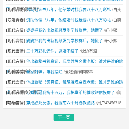
了
/雪雪超级爱写作
[现代言情]
资助他读书八年，他结婚时找我要八十八万彩礼
/白奕
[浪漫青春]
资助他读书八年，他结婚时找我要八十八万彩礼
/白奕
[现代言情]
婆婆把我的出轨视频发到学校群后，她慌了
/轩小熙
[现代言情]
婆婆把我的出轨视频发到学校群后，她慌了
/轩小熙
[现代言情]
二十万彩礼还你，这婚不结了
/枕边有泪
[现代言情]
他出轨秘书领真证，我隐姓埋名做老板：谁才是谁的跳
板
/喜欢嘉令的凌云
[现代言情]
全家封神，唯我摆烂
/爱吃油炸麻辣串
[现代言情]
他出轨秘书领真证，我隐姓埋名做老板：谁才是谁的跳
板
/喜欢嘉令的凌云
[现代言情]
订婚宴逼我掏十五万，我把堂弟的催收短信投屏了
/鹧
鸪雨轩
[幻想言情]
穿成必死反派，我提前六个月卷款跑路
/用户42456318
下一页