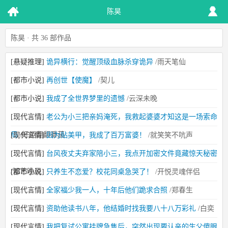
陈昊
陈昊 · 共 36 部作品
[悬疑推理]
诡异横行：觉醒顶级血脉杀穿诡异
/雨天笔仙
[都市小说]
再创世【使魔】
/契儿
[都市小说]
我成了全世界梦里的遗憾
/云深未晚
[现代言情]
老公为小三把亲妈淹死，我救起婆婆才知这是一场索命
局
/好运翻翻番茄
[现代言情]
因为贴美甲，我成了百万富婆！
/就笑笑不吭声
[现代言情]
台风夜丈夫弃家陪小三，我点开加密文件竟藏惊天秘密
/知艺晚风
[都市小说]
只养生不恋爱？校花同桌急哭了！
/开悦灵魂伴侣
[现代言情]
全家福少我一人，十年后他们跪求合照
/郑春生
[现代言情]
资助他读书八年，他结婚时找我要八十八万彩礼
/白奕
[现代言情]
我把复试公寓挂牌急售后，突然出现要认亲的生父傻眼