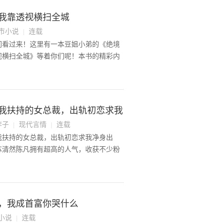
我靠透视横扫全城
市小说
连载
|
们看过来！这里有一本豆姐小弟的《绝境
视横扫全城》等着你们呢！本书的精彩内
---------------------
我扶持的女总裁，出轨初恋求我
李子
现代言情
连载
|
|
我扶持的女总裁，出轨初恋求我净身出
苏清然陈凡拥有超高的人气，收获不少粉
代言情，“栗子梨子里子李子”创作的内
，不
，我成首富你哭什么
小说
连载
|