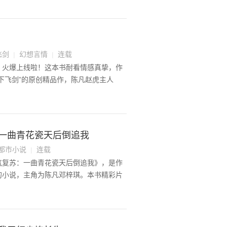
飞剑
幻想言情
连载
|
|
》火爆上线啦！这本书耐看情感真挚，作
下飞剑”的原创精品作，陈凡赵虎主人
夜--------------------
一曲青花瓷天后倒追我
都市小说
连载
|
气复苏：一曲青花瓷天后倒追我》，是作
的小说，主角为陈凡邓梓琪。本书精彩片
场，铁肺小天后道韵失控！------------