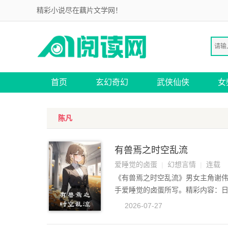
精彩小说尽在藕片文学网！
首页
玄幻奇幻
武侠仙侠
女
陈凡
有兽焉之时空乱流
爱睡觉的卤蛋
幻想言情
连载
|
|
《有兽焉之时空乱流》男女主角谢
手爱睡觉的卤蛋所写。精彩内容：日常-------
------------------
2026-07-27