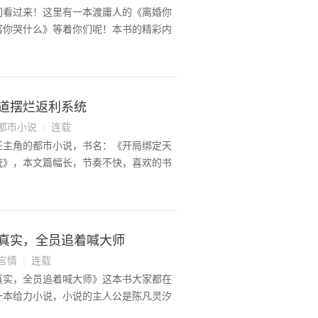
们看过来！这里有一本渡庸人的《离婚你
富你哭什么》等着你们呢！本书的精彩内
，她把我当成随叫随到的舔狗，甚至逼我
持她
道摆烂返利系统
都市小说
连载
|
任主角的都市小说，书名：《开局绑定天
统》，本文篇幅长，节奏不快，喜欢的书
内容：老子不干了，送你一套豪宅？----
真实，全员追着喊大师
言情
连载
|
真实，全员追着喊大师》这本书大家都在
一本给力小说，小说的主人公是陈凡灵汐
--------------------