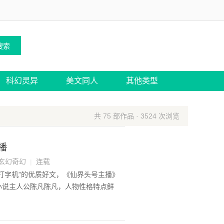
科幻灵异
美文同人
其他类型
共 75 部作品 · 3524 次浏览
播
玄幻奇幻
连载
|
打字机”的优质好文，《仙界头号主播》
小说主人公陈凡陈凡，人物性格特点鲜
应人心，作品介绍：灵根仪让我拆了----