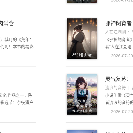
2026-07-22
肉满仓
邪神飼育者
人在江湖刚下
本江城月的《荒年：
《邪神飼育者
你们呢！本书的精彩
者“人在江湖刚
--
公，精彩内容选节：惊魂
2026-07-20
灵气复苏：
流浪的音符
|
章”的作品之一，陈
小说叫做《灵
彩选节：杂役猎户-
者流浪的音符
段：鸟巢演唱会现
2026-07-20