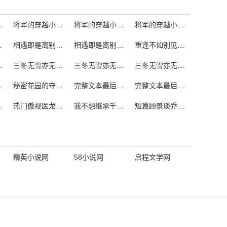
免费阅读
将军的穿越小福妻全文阅读
将军的穿越小福妻
将军的穿越小福妻免费阅读
在线阅读
相遇即是离别精品选集免费阅读
相遇即是离别精品选集
重逢不如别见免费版全文
你结局
三冬无雪亦无你第二十一章
三冬无雪亦无你29章的背景故事
三冬无雪亦无你全文免费阅读
斯结局怎么样
秘密花园的守护者艾米丽亚历克斯结局是
完整文本最后一年倒计时怎么弄
完整文本最后一年倒计时怎么写
文在线阅读
热门傲视医龙周易秦梦秋免费阅读
我不想继承千亿家产
短篇顾景琰乔若星免费全文在线阅读
精英小说网
58小说网
启程文学网