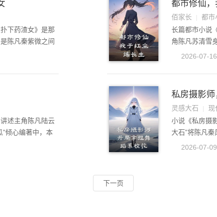
女
都市修仙，
佰家长
都市
|
生扑下药渣女》是那
长篇都市小说
的是陈凡秦紫微之间
角陈凡苏清雪
重生第一天，前女友
读，作者“佰家长
2026-07-16
-
私房摄影师
灵感大石
现
|
，讲述主角陈凡陆云
小说《私房摄
瓜”倾心编著中，本
大石”将陈凡
情简介：开局灵石矿
秦风把摄影包
2026-07-09
毕业三个月，
下一页