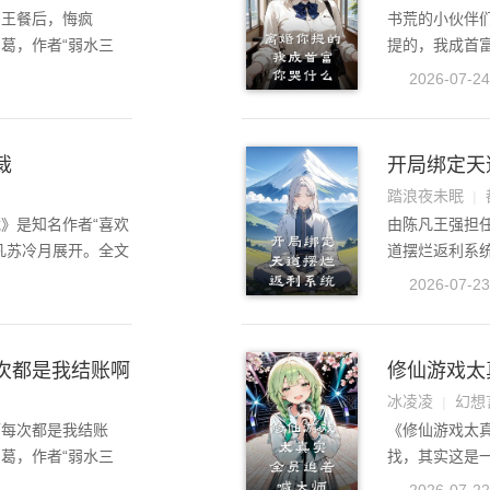
霸王餐后，悔疯
书荒的小伙伴
葛，作者“弱水三
提的，我成首
阅读体验极佳，剧情
容：结婚三年
2026-07-24
退股公司去扶
裁
开局绑定天
踏浪夜未眠
|
》是知名作者“喜欢
由陈凡王强担
凡苏冷月展开。全文
道摆烂返利系
保安少走四十年弯
友放心入，精彩
2026-07-23
-----
次都是我结账啊
修仙游戏太
冰凌凌
幻想
|
可每次都是我结账
《修仙游戏太
葛，作者“弱水三
找，其实这是
阅读体验极佳，剧情
月，讲述了​进入修仙界-