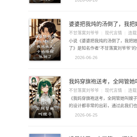
2026-06-26
炖了十一个小
婆婆把我炖的汤倒了，我把
倒了
不甘落寞刘爷爷
现代言情
连载
|
|
小说《婆婆把我炖的汤倒了，我把
了》是知名作者“不甘落寞刘爷爷”
绕主角钱桂芳祁鹿央展开。全文精
2026-06-26
我炖了十一个小时
我妈穿旗袍送考，全网管她
不甘落寞刘爷爷
现代言情
连载
|
|
《我妈穿旗袍送考，全网管她叫嫂
的设计都非常的出彩，通过此我们也
刘爷爷”的创作能力，可以将厉舟我
2026-06-25
活，以下是《