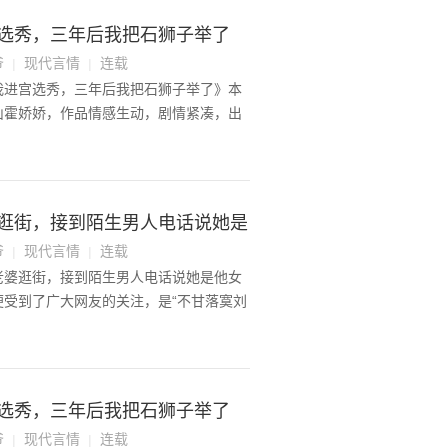
选秀，三年后我把石狮子举了
爷
现代言情
连载
|
|
我进宫选秀，三年后我把石狮子举了》本
山霍娇娇，作品情感生动，剧情紧凑，出
寞刘爷爷”之手，本书精彩章节：
逛街，接到陌生男人电话说她是
爷
现代言情
连载
|
|
老婆逛街，接到陌生男人电话说她是他女
便受到了广大网友的关注，是“不甘落寞刘
倾心之作，小说以主人公蒲远洲姜柠之间的
选秀，三年后我把石狮子举了
爷
现代言情
连载
|
|