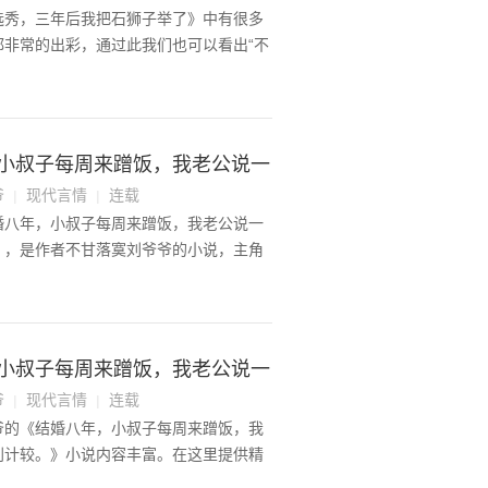
选秀，三年后我把石狮子举了》中有很多
都非常的出彩，通过此我们也可以看出“不
”的创作能力，可以将霍娇娇萧珩等人描绘
小叔子每周来蹭饭，我老公说一
。
爷
现代言情
连载
|
|
婚八年，小叔子每周来蹭饭，我老公说一
》，是作者不甘落寞刘爷爷的小说，主角
淮。本书精彩片段：这周我没买菜。外卖
性餐
小叔子每周来蹭饭，我老公说一
。
爷
现代言情
连载
|
|
爷的《结婚八年，小叔子每周来蹭饭，我
别计较。》小说内容丰富。在这里提供精
这周我没买菜。外卖摆满桌，一次性餐