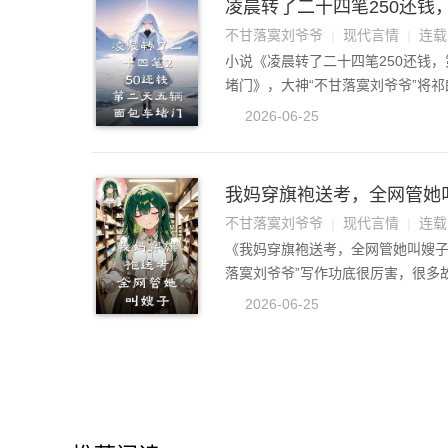
凌晨转了二十四笔250还钱
包车堵门
不甘落寞刘爷爷
现代言情
连载
|
|
小说《凌晨转了二十四笔250还钱
堵门》，大神“不甘落寞刘爷爷”将
主人公。全文主要讲述了：欠兄弟
2026-06-25
月。我忍了。忍
我妈穿旗袍送考，全网管她
不甘落寞刘爷爷
现代言情
连载
|
|
《我妈穿旗袍送考，全网管她叫嫂子
落寞刘爷爷”写作功底很厉害，很多
厉舟陈烨更是拥有超高的人气，总
2026-06-25
品，《我妈穿