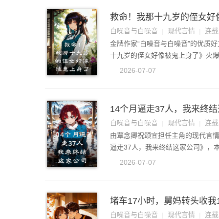
救命！我那十九岁的侄女好
白噪音与白噪音
现代言情
连载
|
|
金牌作家“白噪音与白噪音”的优质
十九岁的侄女好像被鬼上身了》火
公裴念禾沈敏芝，人物性格特点鲜
2026-07-07
心，作品介绍：
14个月逼走37人，我来终
白噪音与白噪音
现代言情
连载
|
|
由覃念卿祝颂宜担任主角的现代言情
逼走37人，我来终结这家公司》，
快，喜欢的书友放心入，精彩内容
2026-07-07
九十九份简历
堵车17小时，舅妈转头收我1
白噪音与白噪音
现代言情
连载
|
|