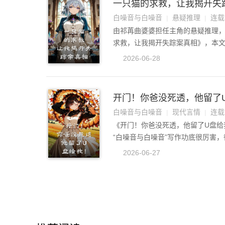
一只猫的求救，让我揭开失
白噪音与白噪音
悬疑推理
连载
|
|
由祁苒曲婆婆担任主角的悬疑推理
求救，让我揭开失踪案真相》，本
快，喜欢的书友放心入，精彩内容：
2026-06-28
天没亮了。我蹲在
开门！你爸没死透，他留了
白噪音与白噪音
现代言情
连载
|
|
《开门！你爸没死透，他留了U盘给
“白噪音与白噪音”写作功底很厉害
惊喜，闻砚舟鹿知杳更是拥有超高
2026-06-27
本很棒的作品，