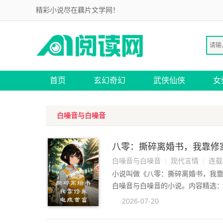
精彩小说尽在藕片文学网！
首页
玄幻奇幻
武侠仙侠
女
白噪音与白噪音
八零：撕碎离婚书，我靠修
白噪音与白噪音
现代言情
连载
|
|
小说叫做《八零：撕碎离婚书，我
白噪音与白噪音的小说。内容精选
上辈子活在离婚女人连租间屋都要
2026-07-20
即便丈夫抢走我的