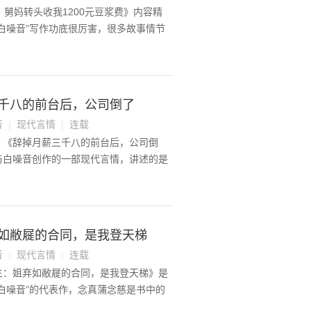
，舅妈转头收我1200元豆浆费》内容精
白噪音”写作功底很厉害，很多故事情节
舅妈更是拥有超高的人气，总之这是一本
千八的前台后，公司倒了
音
现代言情
连载
|
|
，《辞掉月薪三千八的前台后，公司倒
与白噪音创作的一部现代言情，讲述的是
之间爱恨纠缠的故事。小说精彩部分：在
做前台
如敝屣的合同，是我登天梯
音
现代言情
连载
|
|
生：姐弃如敝屣的合同，是我登天梯》是
白噪音”的代表作，念真蒲念慈是书中的
节概述：姐姐开美容院，全镇人都夸她有