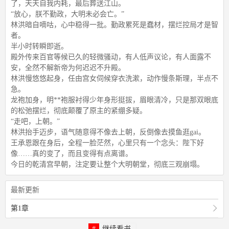
了，天天自我内耗，最后葬送江山。
“放心，朕不勤政，大明未必会亡。”
林洪暗自嘀咕，心中稳得一批。勤政累死是蠢材，摆烂控局才是智
者。
半小时转瞬即逝。
殿外传来百官等候已久的轻微骚动，有人低声议论，有人面露不
安，全然不解新帝为何迟迟不升殿。
林洪慢悠悠起身，任由宫女伺候穿衣洗漱，动作慢条斯理，半点不
急。
龙袍加身，明**袍服衬得少年身形挺拔，眉眼清冷，只是那双眼底
的松弛摆烂，彻底颠覆了原主的紧绷多疑。
“走吧，上朝。”
林洪抬手迈步，语气随意得不像去上朝，反倒像去摸鱼逛gai。
王承恩跟在身后，全程一脸茫然，心里只有一个念头：陛下好
像……真的变了，而且变得有点离谱。
今日的乾清宫早朝，注定要让整个大明朝堂，彻底三观崩塌。
最新更新
第1章
继续看书