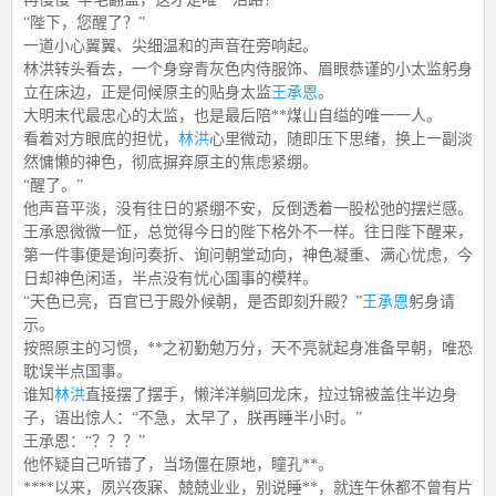
“陛下，您醒了？”
一道小心翼翼、尖细温和的声音在旁响起。
林洪转头看去，一个身穿青灰色内侍服饰、眉眼恭谨的小太监躬身
立在床边，正是伺候原主的贴身太监
王承恩
。
大明末代最忠心的太监，也是最后陪**煤山自缢的唯一一人。
看着对方眼底的担忧，
林洪
心里微动，随即压下思绪，换上一副淡
然慵懒的神色，彻底摒弃原主的焦虑紧绷。
“醒了。”
他声音平淡，没有往日的紧绷不安，反倒透着一股松弛的摆烂感。
王承恩微微一怔，总觉得今日的陛下格外不一样。往日陛下醒来，
第一件事便是询问奏折、询问朝堂动向，神色凝重、满心忧虑，今
日却神色闲适，半点没有忧心国事的模样。
“天色已亮，百官已于殿外候朝，是否即刻升殿？”
王承恩
躬身请
示。
按照原主的习惯，**之初勤勉万分，天不亮就起身准备早朝，唯恐
耽误半点国事。
谁知
林洪
直接摆了摆手，懒洋洋躺回龙床，拉过锦被盖住半边身
子，语出惊人：“不急，太早了，朕再睡半小时。”
王承恩：“？？？”
他怀疑自己听错了，当场僵在原地，瞳孔**。
****以来，夙兴夜寐、兢兢业业，别说睡**，就连午休都不曾有片