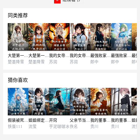
同类推荐
大楚第一圣君全文无删减版
大楚第一圣君全文无删减版免费阅读
我的女帝未婚妻主要内容介绍
我的女帝未婚妻主要内容简介
最强败家驸马爷全本赵辰墨秋芸
最强败家驸马爷全本赵辰墨秋芸全文阅读
楚墨降雪
楚墨降雪
苏润
苏润
郎中
郎中
郎中
猜你喜欢
假装被死对头催眠后最新章节列表
姐姐绑定系统后，我跟着吃肉全集
开窍
父亲节当天，我开车撞了闺蜜爸爸全文+番外
我的董事长母亲结局
我的董事长母亲未删节
铁蛋111
流萤
芋泥啵啵冰
佚名
贵川
贵川
流萤