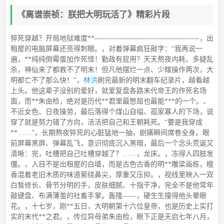
《离谱崇祯：朕把大明玩活了》精彩片段
猝死穿越？开局地狱难度**------------------------------------------，出
租屋的电脑屏幕还亮得刺眼。，对着弹幕疯狂敲字：“我再说一
遍，**纯纯倒霉蛋加作死怪！勤政有屁用？天天熬夜内耗、多疑乱
杀，神仙来了都救不了明末！但凡他摆烂一点、少瞎操作两次，大
明都亡不了那么快！”，
林洪
刷完最新的明末翻车纪录片，越看越
上头。他这辈子没别的爱好，就爱复盘各路末代帝王的作死名场
面，而**朱由检，绝对是历代**君里最憋屈也最能***的一个。、
不近女色、日夜操劳，最后落得个煤山自缢、孤家寡人的下场，说
穿了就是努力错了方向，活活把自己和王朝耗死。“要是我穿成
**……”，长期熬夜猝死的心脏猛地一抽，剧痛瞬间席卷全身。眼
前屏幕黑屏、弹幕乱飞，意识彻底沉入黑暗，最后一个念头荒诞又
清晰：完，吐槽把自己吐槽穿越了？……，龙床。，冻得人四肢发
僵。，入目不是出租屋的白墙，而是古色古香的明**雕梁画栋，檀
香混着老旧木质的味道萦绕鼻尖，厚重又压抑。，视线里映入一双
白皙修长、骨节分明的手，皮肤细腻、十指干净，完全不是他常年
敲键盘、布满薄茧的社畜手掌。轰隆——，硬生生撞得他头晕眼
花。，十七岁，刚**五日，大明朝第十六位皇帝，也是历史上实打
实的末代**之君。，传位异母弟朱由检，眼下正是天启七年八月，