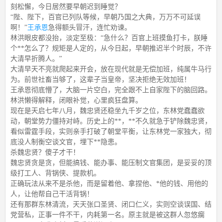
刻松懈，今日居然要早朝迟到睡觉？
“陛、陛下，百官已列队等候，早朝乃国之大典，万万不可延误
啊！”
王承恩
急得额头冒汗，连忙劝谏。
林洪眼皮都没抬，淡定至极：“急什么？百官上班摸鱼打卡，朕睡
个**怎么了？规矩是人定的，从今日起，早朝推迟半个时辰，不许
大清早折腾人。”
大清早天不亮就爬起来开会，放在现代就是无偿加班，纯属牛马行
为。前世社畜当够了，这辈子当皇帝，坚决拒绝无效加班！
王承恩彻底懵了，大脑一片空白，完全跟不上自家陛下的脑回路。
林洪懒得解释，闭眼补觉，心里疯狂盘算。
现在是天启七年八月，魏忠贤还稳坐九千岁之位，东林党蠢蠢欲
动，朝堂势力僵持对峙。历史上的**，**不久就急于铲除魏忠贤，
看似雷霆手段，实则亲手打破了朝堂平衡，让东林党一家独大，彻
底没人制衡空谈文官，埋下**隐患。
杀魏忠贤？傻子才干！
魏忠贤贪是贪，但能搞钱、能办事、能压制文官集团，是妥妥的顶
级打工人、背锅侠、提款机。
正确玩法从来不是杀他，而是留着他、拿捏他、*他的钱、用他的
人，让他帮自己干活背锅！
还有那群东林清流，天天张口圣贤、闭口仁义，实则空谈误国、结
党营私，正事一件不干，内耗第一名。原主就是被这群人忽悠瘸