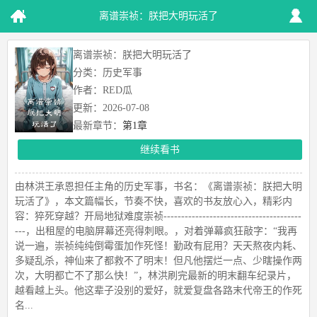
离谱崇祯：朕把大明玩活了
离谱崇祯：朕把大明玩活了
分类：历史军事
作者：RED瓜
更新：2026-07-08
最新章节：
第1章
继续看书
由林洪王承恩担任主角的历史军事，书名：《离谱崇祯：朕把大明
玩活了》，本文篇幅长，节奏不快，喜欢的书友放心入，精彩内
容：猝死穿越？开局地狱难度崇祯---------------------------------------
---，出租屋的电脑屏幕还亮得刺眼。，对着弹幕疯狂敲字：“我再
说一遍，崇祯纯纯倒霉蛋加作死怪！勤政有屁用？天天熬夜内耗、
多疑乱杀，神仙来了都救不了明末！但凡他摆烂一点、少瞎操作两
次，大明都亡不了那么快！”，林洪刷完最新的明末翻车纪录片，
越看越上头。他这辈子没别的爱好，就爱复盘各路末代帝王的作死
名...