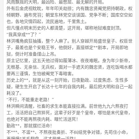
风雨飘摇的大明，最凶险、最憋屈、最无解的开局。
外有后金虎视眈眈，年年叩关劫掠；内有魏忠贤阉党把持朝政，权
倾朝野、遍布党羽；朝堂东林党空谈误国、党争不断；国库空空如
也，各地灾情四起，流民遍地，千里焦土。
但凡懂点明末历史的人都清楚，这开局，堪称地狱难度封顶。
“我真穿成**了？”
林洪嘴角疯狂抽搐，整个人麻了。别人穿越开局盛世皇子、权臣世
子，最差也是个安稳王爷，他倒好，直接绑定**剧本，开局即地
狱，倒计时准备煤山上吊。
原主记忆里，这五天他过得如履薄冰、夜夜难眠。身为年少新帝，
无根基、无亲信、无兵权，面对一手遮天的魏忠贤，连吃饭喝水都
要再三谨慎，生怕被阉党下毒暗害。
历史上的**，就是从这一刻开始，日夜勤政、过度焦虑、生性多
疑，硬生生开启了长达十七年的自我内耗，最后把大明和自己一起
耗没了。
“不行，不能重走老路！”
林洪瞬间清醒，社畜的求生本能直接拉满。前世他九九六熬夜打
工，活活把自己熬猝死，这辈子好歹是个皇帝，哪怕是末代皇帝，
也绝对不能再熬夜内耗、瞎忙活送死！
勤政**，那就摆烂活命！
不***、不滥**、不熬夜批奏折、不纠结党争对错，先苟住小命，
再慢慢*羊毛翻盘，这才是唯一活路！