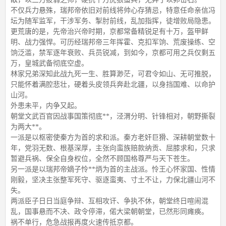
不仅兵力悬殊，瑞邦帝依旧对前线将帅心存猜忌，特意任命亲信冯
坛为随军监军，干涉军务、掣肘前线，乱加指挥，徒增败局隐患。
更荒唐的是，先帝治兴帝时期，京都常备精锐足有十万，盔甲鲜
明、战力强悍。可历经瑞邦帝三年挥霍、克扣军饷、荒废操练、空
饷泛滥，禁军逐年衰败、兵员锐减，到如今，京都可用之兵仅剩五
万，皇城武备彻底空虚。
林家兄弟深知此战九死一生、胜算渺茫，可君令如山、无可推脱，
只能怀着满腔悲壮，硬着头皮领兵奔赴北疆，以身挡国难、以命护
山河。
外患未平，内争又起。
朝堂文武百官因战事国策彻底**，泾渭分明、针锋相对，朝野撕裂
为两大**。
一派是以枢密使秦方为首的求和派。秦方老奸巨猾、深耕朝堂数十
年，党羽无数、根基深厚，主张向蛮族赔款纳贡、屈膝求和，只求
暂避兵祸、保全自身权位，全然不顾国格尊严与天下苍生。
另一派是以瑞邦帝嫡子怜**炳为首的主战派。怜王心怀家国、性情
刚毅，坚决主张整军死守、驱逐蛮夷、寸土不让，力保北疆山河不
失。
两派臣子日日当庭争辩、互相攻讦、争执不休，朝堂终日喧闹混
乱，国事悬而不决、政令停滞，偌大梁朝朝堂，已然形同瘫痪。
祸不单行，危急战报再度火速传抵京都。