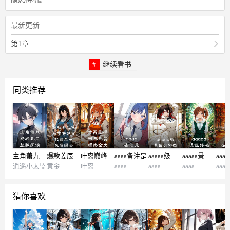
最新更新
第1章
继续看书
同类推荐
主角萧九杨颖儿完整版阅读
爆款姜辰苏暮雪穿越古代当皇子免费阅读
叶离巅峰帝王免费阅读全文
aaaa备注是
aaaaa级景区有哪些
aaaaa景区排名
aaa
逍遥小太监
黄金
叶离
aaaa
aaaa
aaaa
aaaa
猜你喜欢