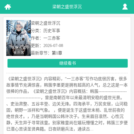
梁朝之盛世浮沉
梁朝之盛世浮沉
分类：历史军事
作者：一三赤客
更新：2026-07-08
最新章节：
第1章
继续看书
《梁朝之盛世浮沉》内容精彩，“一三赤客”写作功底很厉害，很多
故事情节充满惊喜，韩簇李墨更是拥有超高的人气，总之这是一本
很棒的作品，《梁朝之盛世浮沉》内容概括：韩簇-------------------
-----------------------，曾是南朝百年以来最清明安稳的盛世光景。
、吏治肃整、五谷丰登、边关无烽。四海承平，万民安居，山河稳
固，朝野一派祥和气象。 ，便是诞生于这盛世末梢、乱世前夜的
绝世良才。，乃是当朝韩国公韩许次子。生来眉目凛然、心性沉
静，天生异于寻常孩童。别家稚童尚在嬉玩懵懂之时，韩簇三岁便
已潜心苦读圣贤典籍。日夜研磨兵法，通读古...