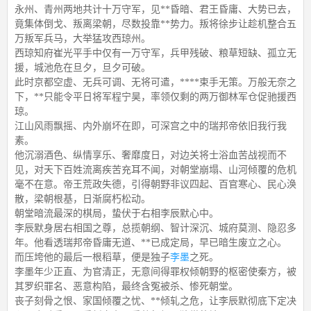
永州、青州两地共计十万守军，见**昏暗、君王昏庸、大势已去，
竟集体倒戈、叛离梁朝，尽数投靠**势力。叛将徐步让趁机整合五
万叛军兵马，大举猛攻西琼州。
西琼知府崔光平手中仅有一万守军，兵甲残破、粮草短缺、孤立无
援，城池危在旦夕，旦夕可破。
此时京都空虚、无兵可调、无将可遣，****束手无策。万般无奈之
下，**只能令平日将军程宁昊，率领仅剩的两万御林军仓促驰援西
琼。
江山风雨飘摇、内外崩坏在即，可深宫之中的瑞邦帝依旧我行我
素。
他沉溺酒色、纵情享乐、奢靡度日，对边关将士浴血苦战视而不
见，对天下百姓流离疾苦充耳不闻，对朝堂崩塌、山河倾覆的危机
毫不在意。帝王荒政失德，引得朝野非议四起、百官寒心、民心涣
散，梁朝根基，日渐腐朽松动。
朝堂暗流最深的棋局，蛰伏于右相李辰默心中。
李辰默身居右相国之尊，总揽朝纲、智计深沉、城府莫测、隐忍多
年。他看透瑞邦帝昏庸无道、**已成定局，早已暗生废立之心。
而压垮他的最后一根稻草，便是独子
李墨
之死。
李墨年少正直、为官清正，无意间得罪权倾朝野的枢密使秦方，被
其罗织罪名、恶意构陷，最终含冤被杀、惨死朝堂。
丧子刻骨之恨、家国倾覆之忧、**倾轧之危，让李辰默彻底下定决