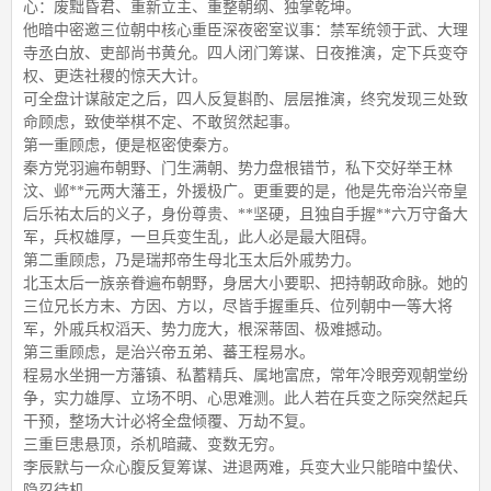
心：废黜昏君、重新立主、重整朝纲、独掌乾坤。
他暗中密邀三位朝中核心重臣深夜密室议事：禁军统领于武、大理
寺丞白放、吏部尚书黄允。四人闭门筹谋、日夜推演，定下兵变夺
权、更迭社稷的惊天大计。
可全盘计谋敲定之后，四人反复斟酌、层层推演，终究发现三处致
命顾虑，致使举棋不定、不敢贸然起事。
第一重顾虑，便是枢密使秦方。
秦方党羽遍布朝野、门生满朝、势力盘根错节，私下交好举王林
汶、邺**元两大藩王，外援极广。更重要的是，他是先帝治兴帝皇
后乐祐太后的义子，身份尊贵、**坚硬，且独自手握**六万守备大
军，兵权雄厚，一旦兵变生乱，此人必是最大阻碍。
第二重顾虑，乃是瑞邦帝生母北玉太后外戚势力。
北玉太后一族亲眷遍布朝野，身居大小要职、把持朝政命脉。她的
三位兄长方末、方因、方以，尽皆手握重兵、位列朝中一等大将
军，外戚兵权滔天、势力庞大，根深蒂固、极难撼动。
第三重顾虑，是治兴帝五弟、蕃王程易水。
程易水坐拥一方藩镇、私蓄精兵、属地富庶，常年冷眼旁观朝堂纷
争，实力雄厚、立场不明、心思难测。此人若在兵变之际突然起兵
干预，整场大计必将全盘倾覆、万劫不复。
三重巨患悬顶，杀机暗藏、变数无穷。
李辰默与一众心腹反复筹谋、进退两难，兵变大业只能暗中蛰伏、
隐忍待机。