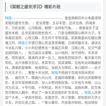
《梁朝之盛世浮沉》精彩片段
韩簇
------------------------------------------，曾是南朝百年以来最清明
安稳的盛世光景。 、吏治肃整、五谷丰登、边关无烽。四海承
平，万民安居，山河稳固，朝野一派祥和气象。 ，便是诞生于这
盛世末梢、乱世前夜的绝世良才。，乃是当朝韩国公韩许次子。生
来眉目凛然、心性沉静，天生异于寻常孩童。别家稚童尚在嬉玩懵
懂之时，
韩簇
三岁便已潜心苦读圣贤典籍。日夜研磨兵法，通读古
今治乱兴衰，小小年纪便养出一身端正风骨、沉稳心性，见识气度
远超同龄人。，他沉迷兵法谋略、山川地利、攻守排布，天资卓
绝、悟性通天，推演阵法举一反三，观地势而知攻守，看天象可判
军机。治兴帝数次召见，考其学识、验其谋略，见他年幼却胸藏经
纬、遇事机智果断、格局恢弘，龙颜大为赞叹，亲口御评——此子
乃天生才子。，整整十年光阴，
韩簇
不愿困于京城书斋坐而论
道。、遍历天下，踏遍九州山河、走遍四海要塞，亲赴边关勘察地
形、走访军营体察兵势、深入乡野洞悉民情。以天地为书卷，以山
河为兵法，十年行路、十年积淀，将天下险隘、战局利弊、民生疾
苦尽数刻入胸中，养出了一身文武双绝的旷世本领。，
韩簇
入京参
加**大考，一举高中探花，名震京华，年少登朝，即刻受封大学士
大夫，开启仕途之路。，**委以重任，外放青州知府。他治境安