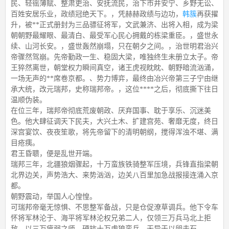
民、轻徭薄赋、整肃吏治、安抚流民，治下市井安宁、乡野无讼、
百姓安居乐业，政绩冠绝天下。，凭赫赫政绩与边功，
韩簇
再获擢
升，被**正式册封为三品骠征将军，文武兼济、出将入相，成为梁
朝朝野最耀眼、最清白、最受军心民心拥戴的栋梁重臣。，盛世永
续、山河长安。，盛世轰然崩塌，只在朝夕之间。，治世明君治兴
帝骤然驾崩。先帝勤政一生、稳固大梁，唯独终生未册立太子。帝
王猝然离世，朝堂权力瞬间真空，诸王虎视眈眈、朝野暗流汹涌，
一场无声的**席卷京都。、势力博弈，最终由冶兴帝第三子宁由继
承大统，改元瑞邦，史称瑞邦帝。，这位****之后，彻底撕下往日
温顺伪装。
在位三年，瑞邦帝彻底荒废朝政、厌弃国事、耽于享乐、沉迷美
色。他大肆征调天下民夫，大兴土木、扩建宫苑、奢靡无度，终日
深宫宴饮、夜夜笙歌，将先帝留下的清明朝纲，搅得浑浊不堪、满
目疮痍。
君王昏聩，便是乱世开端。
瑞邦三年，北疆狼烟骤起，十万蛮族铁骑整军压境，兵锋直指梁朝
北界边关，声势浩大、来势汹汹，边关八百里加急战报接连涌入京
都。
朝野震动，举国人心惶惶。
可瑞邦帝毫无惊惧、不思整军备战，只是仓促潦草调兵。他下令车
怀将军林沦于、海平将军林沦权兄弟二人，仅领三万兵马北上拒
敌，以三万疲弱之师，硬抗十万虎狼蛮兵，无异于以卵击石。