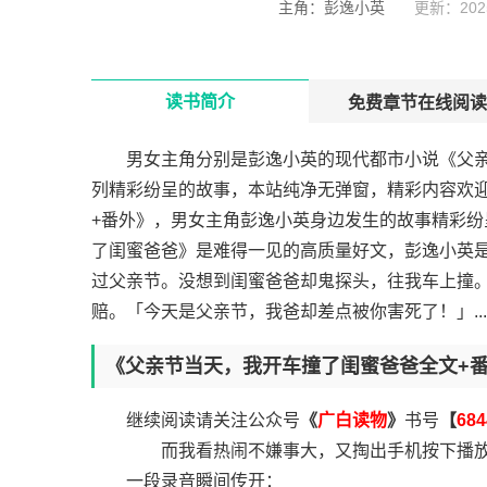
主角：彭逸小英
更新：2025-
读书简介
免费章节在线阅读
男女主角分别是彭逸小英的现代都市小说《父亲
列精彩纷呈的故事，本站纯净无弹窗，精彩内容欢
+番外》，男女主角彭逸小英身边发生的故事精彩纷
了闺蜜爸爸》是难得一见的高质量好文，彭逸小英是
过父亲节。没想到闺蜜爸爸却鬼探头，往我车上撞
赔。「今天是父亲节，我爸却差点被你害死了！」...
《父亲节当天，我开车撞了闺蜜爸爸全文+
继续阅读请关注公众号
《
广白读物
》
书号
【
684
而我看热闹不嫌事大，又掏出手机按下播
一段录音瞬间传开：