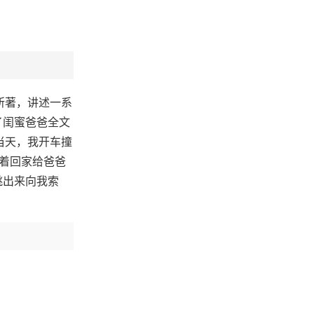
所著，讲述一系
了闺蜜爸爸全文
当天，我开车撞
赶着回家给爸爸
跳出来向我索