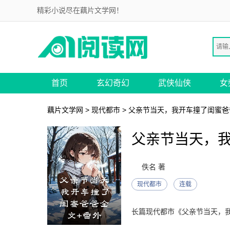
精彩小说尽在藕片文学网！
首页
玄幻奇幻
武侠仙侠
女
藕片文学网
>
现代都市
> 父亲节当天，我开车撞了闺蜜爸
父亲节当天，我
外
佚名 著
现代都市
连载