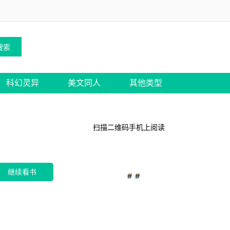
科幻灵异
美文同人
其他类型
扫描二维码手机上阅读
继续看书