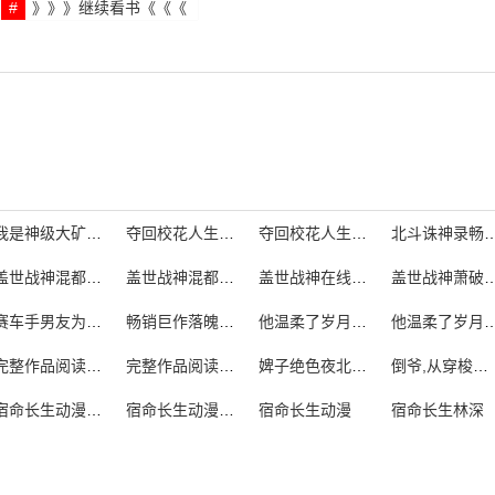
》》》继续看书《《《
我是神级大矿主精品推介
夺回校花人生完结版全章节目录阅读免费
夺回校花人生完结版全章节目录阅读
北斗诛神录畅销
盖世战神混都市短剧大结局
盖世战神混都市短剧一口气看完
盖世战神在线阅读
盖世战神萧破
赛车手男友为救白月光受伤后_(喵喵君)小
畅销巨作落魄世子魂穿逆袭
他温柔了岁月大结局
他温柔了岁月大结局
完整作品阅读绝望之旅在线阅读
完整作品阅读绝望之旅在线观看
婢子绝色夜北承免费阅读全本无弹窗
倒爷,从穿梭两界开始免费阅读精品文章
宿命长生动漫全集免费观看
宿命长生动漫在线观看
宿命长生动漫
宿命长生林深