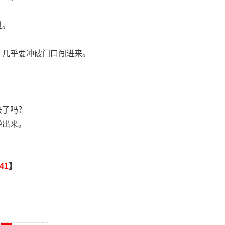
过。
几乎要冲破门口闯进来。
了吗？
出来。
。
41
】